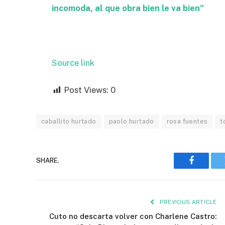
incomoda, al que obra bien le va bien”
Source link
Post Views:
0
caballito hurtado
paolo hurtado
rosa fuentes
t
SHARE.
Faceboo
PREVIOUS ARTICLE
Cuto no descarta volver con Charlene Castro: