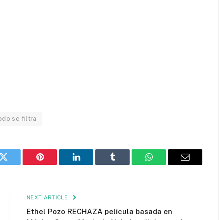
odo se filtra
k
Twitter
Pinterest
LinkedIn
Tumblr
WhatsApp
Email
NEXT ARTICLE
Ethel Pozo RECHAZA película basada en