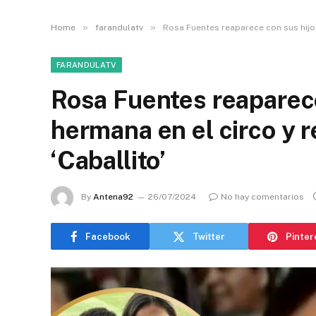
»
»
Home
farandulatv
Rosa Fuentes reaparece con sus hijos 
FARANDULATV
Rosa Fuentes reaparece
hermana en el circo y r
‘Caballito’
By
Antena92
26/07/2024
No hay comentarios
Facebook
Twitter
Pinter