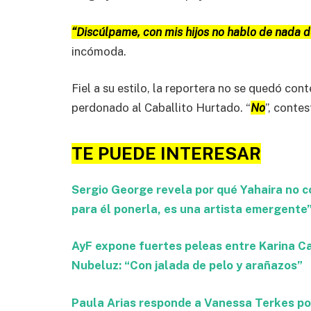
“Discúlpame, con mis hijos no hablo de nada 
incómoda.
Fiel a su estilo, la reportera no se quedó con
perdonado al Caballito Hurtado. “
No
”, conte
TE PUEDE INTERESAR
Sergio George revela por qué Yahaira no co
para él ponerla, es una artista emergente
AyF expone fuertes peleas entre Karina Ca
Nubeluz: “Con jalada de pelo y arañazos”
Paula Arias responde a Vanessa Terkes por