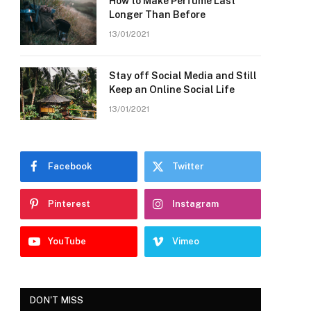
How to Make Perfume Last
Longer Than Before
13/01/2021
Stay off Social Media and Still
Keep an Online Social Life
13/01/2021
Facebook
Twitter
Pinterest
Instagram
YouTube
Vimeo
DON'T MISS