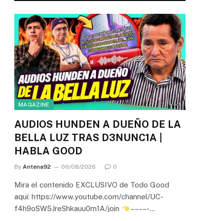
MAGAZINE
AUDIOS HUNDEN A DUEÑO DE LA
BELLA LUZ TRAS D3NUNC1A |
HABLA GOOD
By
Antena92
06/08/2026
0
Mira el contenido EXCLUSIVO de Todo Good
aqui: https://www.youtube.com/channel/UC-
f4h9oSW5JreShkauu0m1A/join
– – – – -…