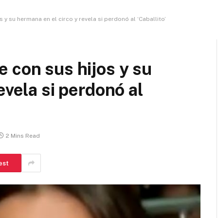
y su hermana en el circo y revela si perdonó al ‘Caballito’
 con sus hijos y su
evela si perdonó al
2 Mins Read
est