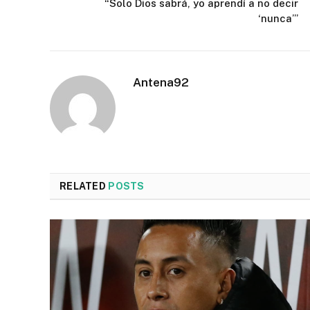
“Solo Dios sabrá, yo aprendí a no decir
‘nunca’”
Antena92
RELATED
POSTS