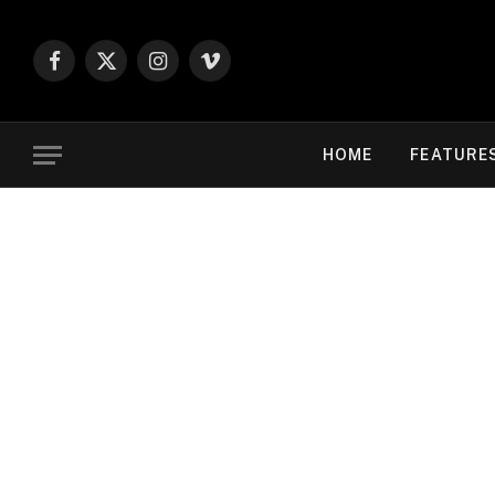
Facebook
X
Instagram
Vimeo
(Twitter)
HOME
FEATURE