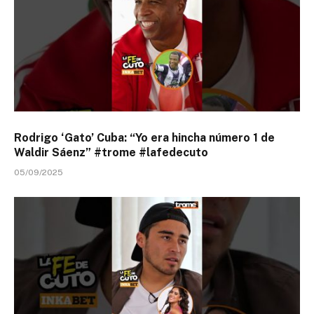
Rodrigo ‘Gato’ Cuba: “Yo era hincha número 1 de
Waldir Sáenz” #trome #lafedecuto
05/09/2025