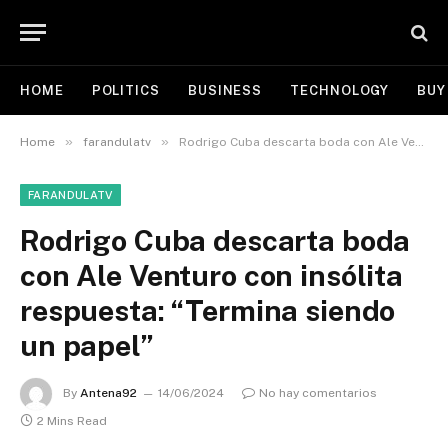
HOME
POLITICS
BUSINESS
TECHNOLOGY
BUY
»
»
Home
farandulatv
Rodrigo Cuba descarta boda con Ale Venturo con insólita respuesta: “Termina siendo un papel”
FARANDULATV
Rodrigo Cuba descarta boda
con Ale Venturo con insólita
respuesta: “Termina siendo
un papel”
By
Antena92
14/06/2024
No hay comentarios
2 Mins Read