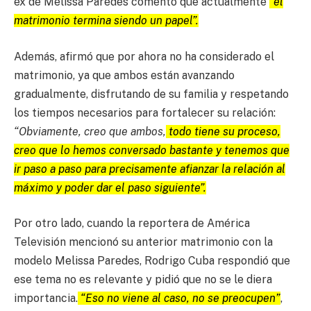
ex de Melissa Paredes comentó que actualmente
“el
matrimonio termina siendo un papel”.
Además, afirmó que por ahora no ha considerado el
matrimonio, ya que ambos están avanzando
gradualmente, disfrutando de su familia y respetando
los tiempos necesarios para fortalecer su relación:
“Obviamente, creo que ambos,
todo tiene su proceso,
creo que lo hemos conversado bastante y tenemos que
ir paso a paso para precisamente afianzar la relación al
máximo y poder dar el paso siguiente”.
Por otro lado, cuando la reportera de América
Televisión mencionó su anterior matrimonio con la
modelo Melissa Paredes, Rodrigo Cuba respondió que
ese tema no es relevante y pidió que no se le diera
importancia.
“Eso no viene al caso, no se preocupen”
,