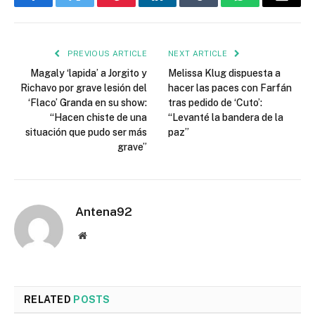
Facebook
Twitter
Pinterest
LinkedIn
Tumblr
WhatsApp
Email
PREVIOUS ARTICLE
NEXT ARTICLE
Magaly ‘lapida’ a Jorgito y
Melissa Klug dispuesta a
Richavo por grave lesión del
hacer las paces con Farfán
‘Flaco’ Granda en su show:
tras pedido de ‘Cuto’:
“Hacen chiste de una
“Levanté la bandera de la
situación que pudo ser más
paz”
grave”
Antena92
Website
RELATED
POSTS