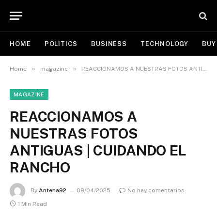
HOME
POLITICS
BUSINESS
TECHNOLOGY
BUY
»
»
Home
magazine
REACCIONAMOS A NUESTRAS FOTOS ANTIGUAS | CUIDANDO EL RANCHO
MAGAZINE
REACCIONAMOS A
NUESTRAS FOTOS
ANTIGUAS | CUIDANDO EL
RANCHO
By
Antena92
09/04/2025
No hay comentarios
1 Min Read