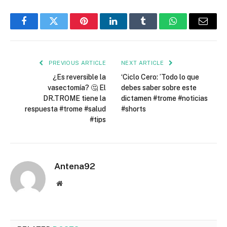
Facebook
Twitter
Pinterest
LinkedIn
Tumblr
WhatsApp
Email
PREVIOUS ARTICLE
NEXT ARTICLE
¿Es reversible la
‘Ciclo Cero: ’Todo lo que
vasectomía? 🤔 El
debes saber sobre este
DR.TROME tiene la
dictamen #trome #noticias
respuesta #trome #salud
#shorts
#tips
Antena92
Website