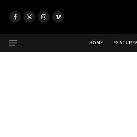
Facebook
X
Instagram
Vimeo
(Twitter)
HOME
FEATURE