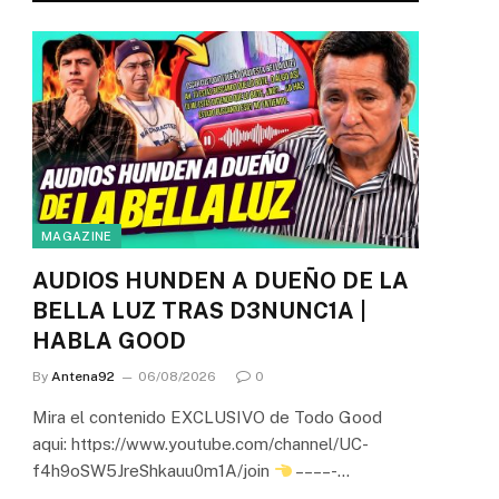
MAGAZINE
AUDIOS HUNDEN A DUEÑO DE LA
BELLA LUZ TRAS D3NUNC1A |
HABLA GOOD
By
Antena92
06/08/2026
0
Mira el contenido EXCLUSIVO de Todo Good
aqui: https://www.youtube.com/channel/UC-
f4h9oSW5JreShkauu0m1A/join
– – – – -…