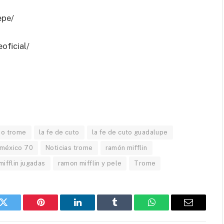
epe/
oficial/
io trome
la fe de cuto
la fe de cuto guadalupe
méxico 70
Noticias trome
ramón mifflin
ifflin jugadas
ramon mifflin y pele
Trome
k
Twitter
Pinterest
LinkedIn
Tumblr
WhatsApp
Email