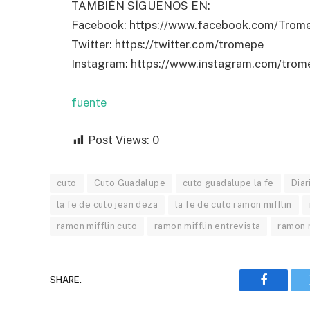
TAMBIÉN SÍGUENOS EN:
Facebook: https://www.facebook.com/Trom
Twitter: https://twitter.com/tromepe
Instagram: https://www.instagram.com/trome
fuente
Post Views:
0
cuto
Cuto Guadalupe
cuto guadalupe la fe
Diar
la fe de cuto jean deza
la fe de cuto ramon mifflin
ramon mifflin cuto
ramon mifflin entrevista
ramon m
SHARE.
Faceboo