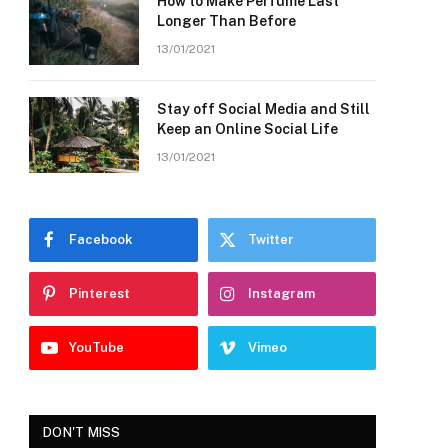
How to Make Perfume Last
Longer Than Before
13/01/2021
Stay off Social Media and Still
Keep an Online Social Life
13/01/2021
Facebook
Twitter
Pinterest
Instagram
YouTube
Vimeo
DON'T MISS