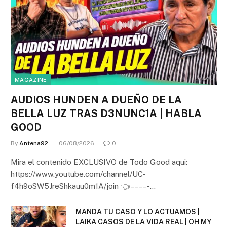
MAGAZINE
AUDIOS HUNDEN A DUEÑO DE LA
BELLA LUZ TRAS D3NUNC1A | HABLA
GOOD
By
Antena92
06/08/2026
0
Mira el contenido EXCLUSIVO de Todo Good aqui:
https://www.youtube.com/channel/UC-
f4h9oSW5JreShkauu0m1A/join 👈 – – – – -…
MANDA TU CASO Y LO ACTUAMOS |
LAIKA CASOS DE LA VIDA REAL | OH MY