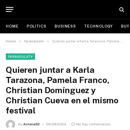
HOME
POLITICS
BUSINESS
TECHNOLOGY
BUY
»
»
Home
farandulatv
Quieren juntar a Karla Tarazona, Pamela Franco, Christian Domínguez y Christian Cueva en el mismo festival
FARANDULATV
Quieren juntar a Karla
Tarazona, Pamela Franco,
Christian Domínguez y
Christian Cueva en el mismo
festival
By
Antena92
06/08/2024
No hay comentarios