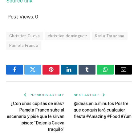
Source link
Post Views:
0
Christian Cueva
christian domínguez
Karla Tarazona
Pamela Franco
Facebook
Twitter
Pinterest
LinkedIn
Tumblr
WhatsApp
Email
PREVIOUS ARTICLE
NEXT ARTICLE
¿Con unas copitas de más?
@ideas.en.5.minutos Postre
Pamela Franco sube al
que conquistará cualquier
escenario y pide que le sirvan
fiesta #Amazing #Food #Yum
pisco: “Dejen a Cueva
traquilo”