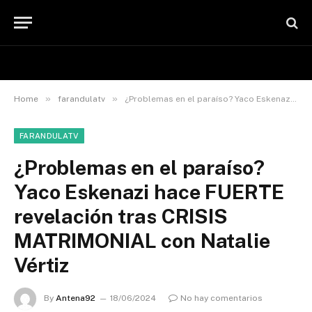
»
»
Home
farandulatv
¿Problemas en el paraíso? Yaco Eskenazi hace FUERTE revelación tras CRISIS MATRIMONIAL con Natalie Vértiz
FARANDULATV
¿Problemas en el paraíso?
Yaco Eskenazi hace FUERTE
revelación tras CRISIS
MATRIMONIAL con Natalie
Vértiz
By
Antena92
18/06/2024
No hay comentarios