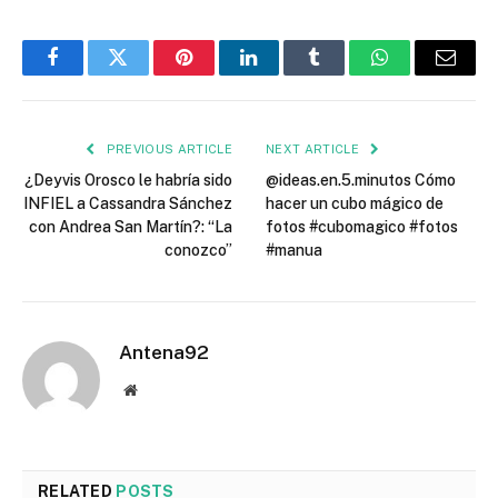
Facebook
Twitter
Pinterest
LinkedIn
Tumblr
WhatsApp
Email
PREVIOUS ARTICLE
NEXT ARTICLE
¿Deyvis Orosco le habría sido
@ideas.en.5.minutos Cómo
INFIEL a Cassandra Sánchez
hacer un cubo mágico de
con Andrea San Martín?: “La
fotos #cubomagico #fotos
conozco”
#manua
Antena92
Website
RELATED
POSTS