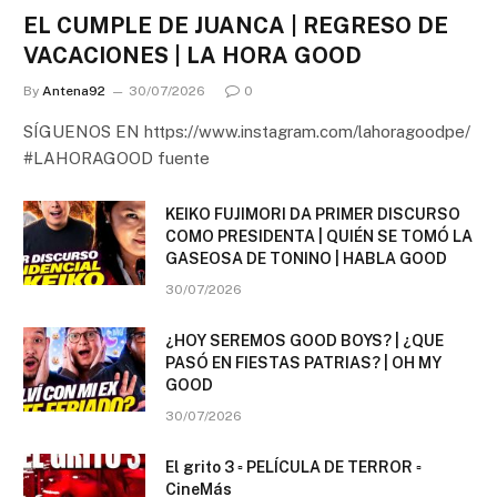
EL CUMPLE DE JUANCA | REGRESO DE
VACACIONES | LA HORA GOOD
By
Antena92
30/07/2026
0
SÍGUENOS EN https://www.instagram.com/lahoragoodpe/
#LAHORAGOOD fuente
KEIKO FUJIMORI DA PRIMER DISCURSO
COMO PRESIDENTA | QUIÉN SE TOMÓ LA
GASEOSA DE TONINO | HABLA GOOD
30/07/2026
¿HOY SEREMOS GOOD BOYS? | ¿QUE
PASÓ EN FIESTAS PATRIAS? | OH MY
GOOD
30/07/2026
El grito 3 ▫️ PELÍCULA DE TERROR ▫️
CineMás