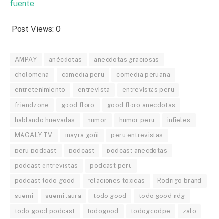
fuente
Post Views:
0
AMPAY
anécdotas
anecdotas graciosas
cholomena
comedia peru
comedia peruana
entretenimiento
entrevista
entrevistas peru
friendzone
good floro
good floro anecdotas
hablando huevadas
humor
humor peru
infieles
MAGALY TV
mayra goñi
peru entrevistas
peru podcast
podcast
podcast anecdotas
podcast entrevistas
podcast peru
podcast todo good
relaciones toxicas
Rodrigo brand
suemi
suemi laura
todo good
todo good ndg
todo good podcast
todogood
todogoodpe
zalo