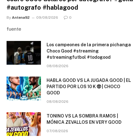
#autografo #hablagood
By
Antena92
09/08/2026
0
fuente
Los campeones de la primera pichanga
Choco Good #streaming
#streamingfutbol #todogood
08/08/2026
HABLA GOOD VS LA JUGADA GOOD | EL
PARTIDO POR LOS 10 K 🤑 | CHOCO
GOOD
08/08/2026
TONINO VS LA SOMBRA RAMOS |
MÓNICA ZEVALLOS EN VERY GOOD
07/08/2026