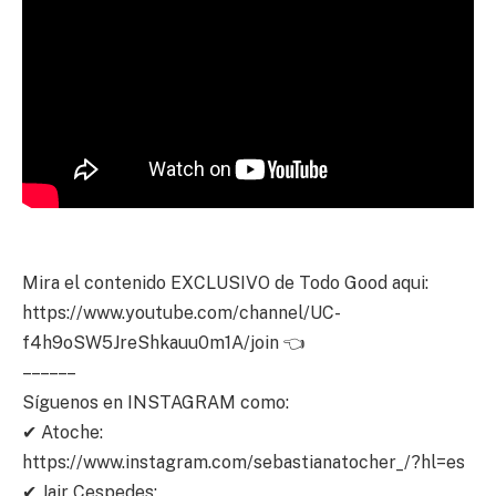
Mira el contenido EXCLUSIVO de Todo Good aqui:
https://www.youtube.com/channel/UC-
f4h9oSW5JreShkauu0m1A/join 👈
– – – – – –
Síguenos en INSTAGRAM como:
✔ Atoche:
https://www.instagram.com/sebastianatocher_/?hl=es
✔ Jair Cespedes: