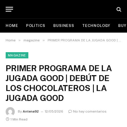
HOME
POLITICS
BUSINESS
TECHNOLOGY
BUY
»
»
Home
magazine
PRIMER PROGRAMA DE LA JUGADA GOOD | DEBÚT DE LOS CHOCOLATEROS | LA JUGADA GOOD
MAGAZINE
PRIMER PROGRAMA DE LA
JUGADA GOOD | DEBÚT DE
LOS CHOCOLATEROS | LA
JUGADA GOOD
By
Antena92
12/05/2026
No hay comentarios
1 Min Read