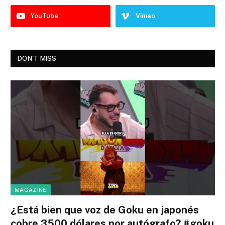
YouTube
Vimeo
DON'T MISS
MAGAZINE
¿Está bien que voz de Goku en japonés
cobre 3500 dólares por autógrafo? #goku