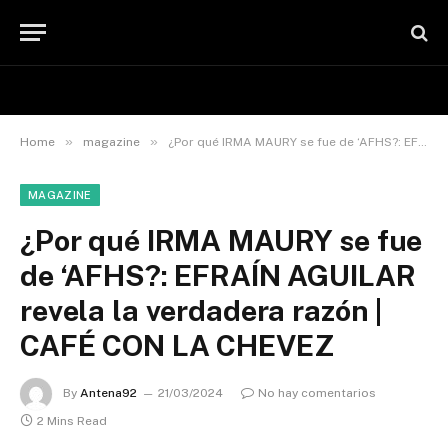
»
»
Home
magazine
¿Por qué IRMA MAURY se fue de ‘AFHS?: EFRAÍN AGUILAR revela la verdadera razón | CAFÉ CON LA CHEVEZ
MAGAZINE
¿Por qué IRMA MAURY se fue
de ‘AFHS?: EFRAÍN AGUILAR
revela la verdadera razón |
CAFÉ CON LA CHEVEZ
By
Antena92
21/03/2024
No hay comentarios
2 Mins Read