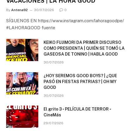
VACACIONES | LA HORA GOOD
By
Antena92
30/07/2026
0
SÍGUENOS EN https://www.instagram.com/lahoragoodpe/
#LAHORAGOOD fuente
KEIKO FUJIMORI DA PRIMER DISCURSO
COMO PRESIDENTA | QUIÉN SE TOMÓ LA
GASEOSA DE TONINO | HABLA GOOD
30/07/2026
¿HOY SEREMOS GOOD BOYS? | ¿QUE
PASÓ EN FIESTAS PATRIAS? | OH MY
GOOD
30/07/2026
El grito 3 ▫️ PELÍCULA DE TERROR ▫️
CineMás
29/07/2026