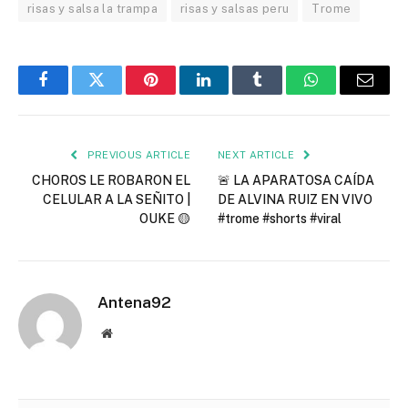
risas y salsa la trampa
risas y salsas peru
Trome
Facebook
Twitter
Pinterest
LinkedIn
Tumblr
WhatsApp
Email
PREVIOUS ARTICLE
NEXT ARTICLE
CHOROS LE ROBARON EL
🚨 LA APARATOSA CAÍDA
CELULAR A LA SEÑITO |
DE ALVINA RUIZ EN VIVO
OUKE 🟡
#trome #shorts #viral
Antena92
Website