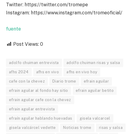
Twitter: https://twitter.com/tromepe
Instagram: https://www.instagram.com/tromeoficial/
fuente
Post Views:
0
adolfo chuiman entrevista
adolfo chuiman risas y salsa
afhs 2024
afhs en vivo
afhs en vivo hoy
cafe con la chevez
Diario trome
efrain aguilar
efrain aguilar al fondo hay sitio
efrain aguilar betito
efrain aguilar cafe con la chevez
efrain aguilar entrevista
efraín aguilar hablando huevadas
gisela valcarcel
gisela valcárcel vedette
Noticias trome
risas y salsa