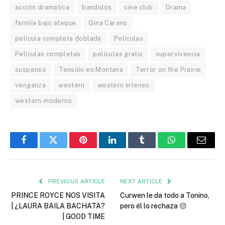
acción dramática
bandidos
cine club
Drama
familia bajo ataque
Gina Carano
película completa doblada
Películas
Películas completas
películas gratis
supervivencia
suspenso
Tensión en Montana
Terror on the Prairie
venganza
western
western intenso
western moderno
Facebook
Twitter
Pinterest
LinkedIn
Tumblr
WhatsApp
Email
PREVIOUS ARTICLE
NEXT ARTICLE
PRINCE ROYCE NOS VISITA
Curwen le da todo a Tonino,
| ¿LAURA BAILA BACHATA?
pero él lo rechaza 😔
| GOOD TIME