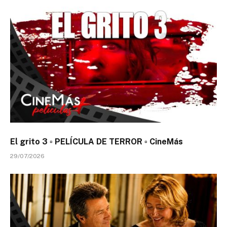
El grito 3 ▫️ PELÍCULA DE TERROR ▫️ CineMás
29/07/2026