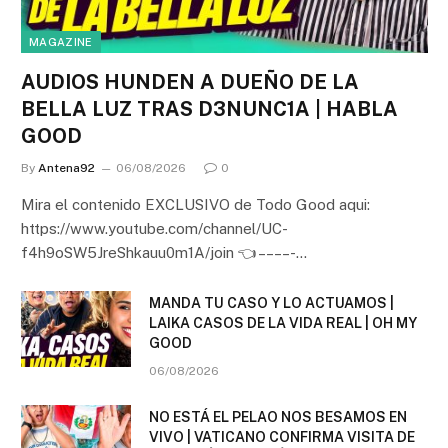
MAGAZINE
AUDIOS HUNDEN A DUEÑO DE LA
BELLA LUZ TRAS D3NUNC1A | HABLA
GOOD
By
Antena92
06/08/2026
0
Mira el contenido EXCLUSIVO de Todo Good aqui:
https://www.youtube.com/channel/UC-
f4h9oSW5JreShkauu0m1A/join 👈 – – – – -…
MANDA TU CASO Y LO ACTUAMOS |
LAIKA CASOS DE LA VIDA REAL | OH MY
GOOD
06/08/2026
NO ESTÁ EL PELAO NOS BESAMOS EN
VIVO | VATICANO CONFIRMA VISITA DE