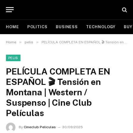
HOME
POLITICS
BUSINESS
TECHNOLOGY
BUY
»
»
Home
pelis
PELÍCULA COMPLETA EN ESPAÑOL 🎬 Tensión en Montana | Western / Suspenso | Cine Club Películas
PELIS
PELÍCULA COMPLETA EN
ESPAÑOL 🎬 Tensión en
Montana | Western /
Suspenso | Cine Club
Películas
By
Cineclub Peliculas
30/09/2025