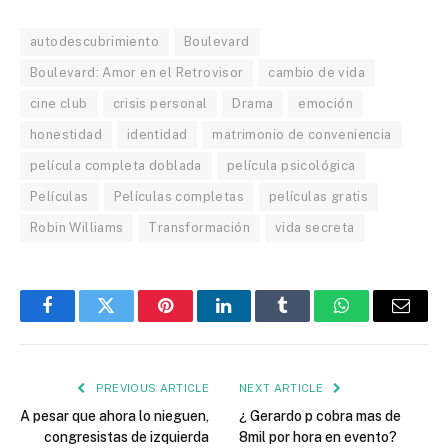
autodescubrimiento
Boulevard
Boulevard: Amor en el Retrovisor
cambio de vida
cine club
crisis personal
Drama
emoción
honestidad
identidad
matrimonio de conveniencia
película completa doblada
película psicológica
Películas
Películas completas
películas gratis
Robin Williams
Transformación
vida secreta
Facebook
Twitter
Pinterest
LinkedIn
Tumblr
WhatsApp
Email
PREVIOUS ARTICLE
NEXT ARTICLE
A pesar que ahora lo nieguen,
¿ Gerardo p cobra mas de
congresistas de izquierda
8mil por hora en evento?