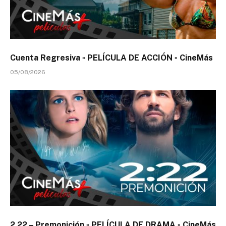
Cuenta Regresiva ▫️ PELÍCULA DE ACCIÓN ▫️ CineMás
05/08/2026
2.22 – Premonición ▫️ PELÍCULA DE DRAMA ▫️ CineMás