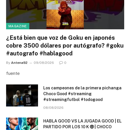
MAGAZINE
¿Está bien que voz de Goku en japonés
cobre 3500 dólares por autógrafo? #goku
#autografo #hablagood
By
Antena92
09/08/2026
0
fuente
Los campeones de la primera pichanga
Choco Good #streaming
#streamingfutbol #todogood
08/08/2026
HABLA GOOD VS LA JUGADA GOOD | EL
PARTIDO POR LOS 10 K 🤑 | CHOCO