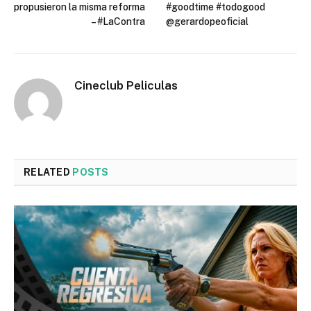
propusieron la misma reforma
#goodtime #todogood
– #LaContra
@gerardopeoficial
Cineclub Peliculas
RELATED
POSTS