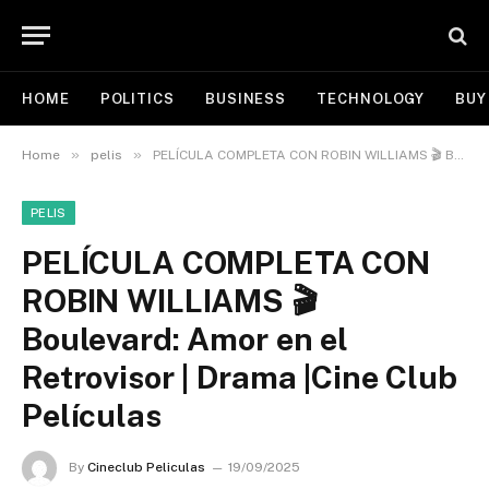
HOME
POLITICS
BUSINESS
TECHNOLOGY
BUY
»
»
Home
pelis
PELÍCULA COMPLETA CON ROBIN WILLIAMS 🎬 Boulevard: Amor en el Retrovisor | Drama |Cine Club Películas
PELIS
PELÍCULA COMPLETA CON
ROBIN WILLIAMS 🎬
Boulevard: Amor en el
Retrovisor | Drama |Cine Club
Películas
By
Cineclub Peliculas
19/09/2025