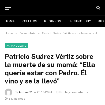
HOME
POLITICS
BUSINESS
TECHNOLOGY
BUY
»
»
Home
farandulatv
Patricio Suárez Vértiz sobre la muerte de su mamá: “Ella quería estar con Pedro. Él vino y se la llevó”
FARANDULATV
Patricio Suárez Vértiz sobre
la muerte de su mamá: “Ella
quería estar con Pedro. Él
vino y se la llevó”
By
Antena92
29/10/2024
No hay comentarios
3 Mins Read