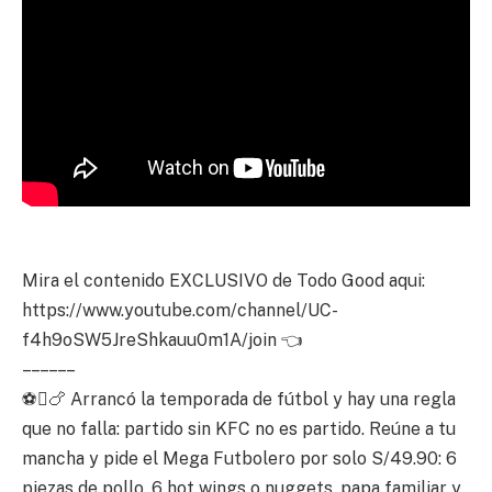
Mira el contenido EXCLUSIVO de Todo Good aqui:
https://www.youtube.com/channel/UC-
f4h9oSW5JreShkauu0m1A/join 👈
– – – – – –
⚽🍗 Arrancó la temporada de fútbol y hay una regla
que no falla: partido sin KFC no es partido. Reúne a tu
mancha y pide el Mega Futbolero por solo S/49.90: 6
piezas de pollo, 6 hot wings o nuggets, papa familiar y