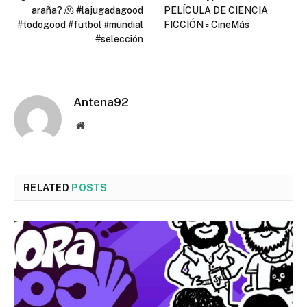
araña? 🫠 #lajugadagood
PELÍCULA DE CIENCIA
#todogood #futbol #mundial
FICCIÓN ▫️ CineMás
#selección
Antena92
Website
RELATED
POSTS