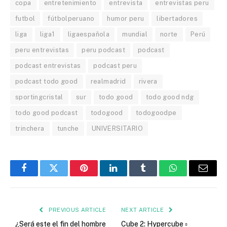
copa
entretenimiento
entrevista
entrevistas peru
futbol
fútbolperuano
humor peru
libertadores
liga
liga1
ligaespañola
mundial
norte
Perú
peru entrevistas
peru podcast
podcast
podcast entrevistas
podcast peru
podcast todo good
realmadrid
rivera
sportingcristal
sur
todo good
todo good ndg
todo good podcast
todogood
todogoodpe
trinchera
tunche
UNIVERSITARIO
Facebook
Twitter
Pinterest
LinkedIn
Tumblr
WhatsApp
Email
PREVIOUS ARTICLE
NEXT ARTICLE
¿Será este el fin del hombre
Cube 2: Hypercube ▫️