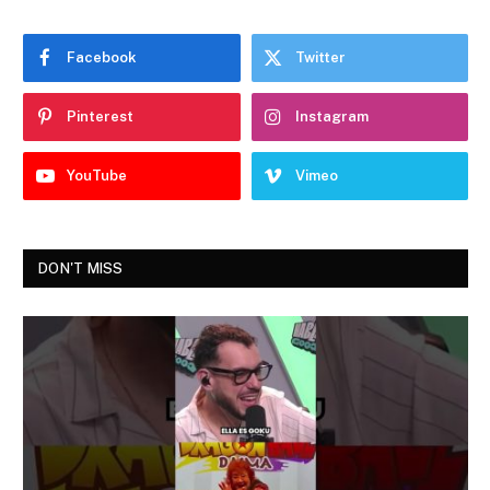
Facebook
Twitter
Pinterest
Instagram
YouTube
Vimeo
DON'T MISS