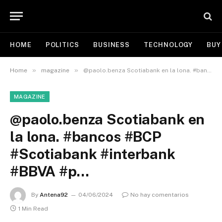
HOME
POLITICS
BUSINESS
TECHNOLOGY
BUY
»
»
Home
magazine
@paolo.benza Scotiabank en la lona. #bancos #BCP #Scotiabank #interbank #BBVA #p…
MAGAZINE
@paolo.benza Scotiabank en
la lona. #bancos #BCP
#Scotiabank #interbank
#BBVA #p…
By
Antena92
04/06/2024
No hay comentarios
1 Min Read