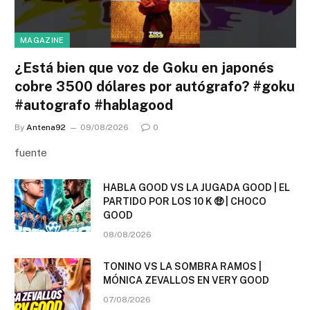
MAGAZINE
¿Está bien que voz de Goku en japonés
cobre 3500 dólares por autógrafo? #goku
#autografo #hablagood
By
Antena92
09/08/2026
0
fuente
HABLA GOOD VS LA JUGADA GOOD | EL
PARTIDO POR LOS 10 K 🤑 | CHOCO
GOOD
08/08/2026
TONINO VS LA SOMBRA RAMOS |
MÓNICA ZEVALLOS EN VERY GOOD
07/08/2026