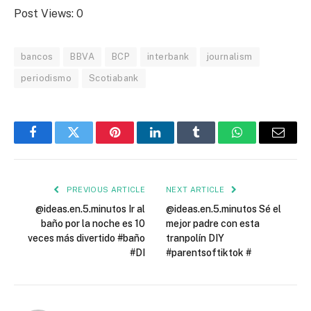
Post Views:
0
bancos
BBVA
BCP
interbank
journalism
periodismo
Scotiabank
Facebook
Twitter
Pinterest
LinkedIn
Tumblr
WhatsApp
Email
PREVIOUS ARTICLE
NEXT ARTICLE
@ideas.en.5.minutos Ir al
@ideas.en.5.minutos Sé el
baño por la noche es 10
mejor padre con esta
veces más divertido #baño
tranpolín DIY
#DI
#parentsoftiktok #