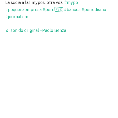
La sucia a las mypes, otra vez.
#mype
#pequeñaempresa
#peru🇵🇪
#bancos
#periodismo
#journalism
♬ sonido original – Paolo Benza