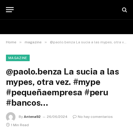
»
»
Home
magazine
@paolo.benza La sucia a las mypes, otra vez. #mype #pequeñaempresa #peru #bancos…
MAGAZINE
@paolo.benza La sucia a las
mypes, otra vez. #mype
#pequeñaempresa #peru
#bancos…
By
Antena92
26/06/2024
No hay comentarios
1 Min Read