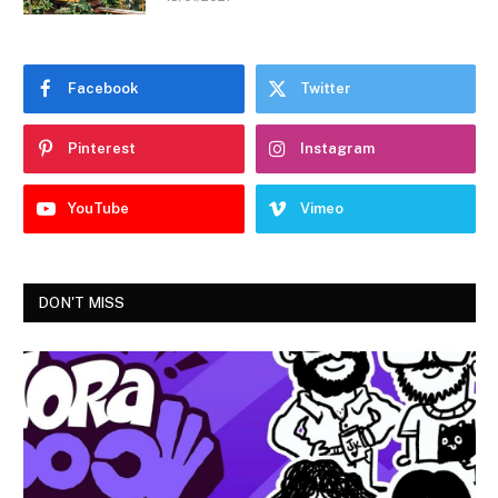
Facebook
Twitter
Pinterest
Instagram
YouTube
Vimeo
DON'T MISS