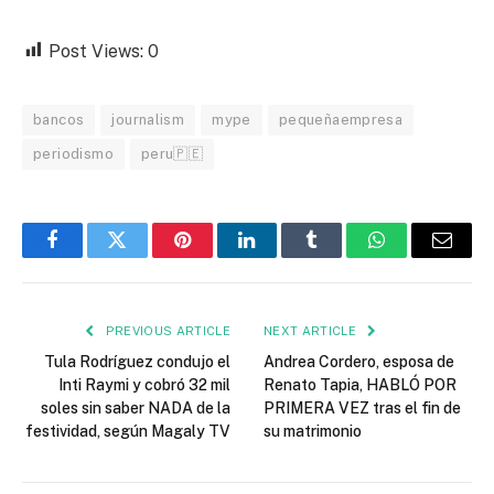
Post Views:
0
bancos
journalism
mype
pequeñaempresa
periodismo
peru🇵🇪
Facebook
Twitter
Pinterest
LinkedIn
Tumblr
WhatsApp
Email
PREVIOUS ARTICLE
NEXT ARTICLE
Tula Rodríguez condujo el
Andrea Cordero, esposa de
Inti Raymi y cobró 32 mil
Renato Tapia, HABLÓ POR
soles sin saber NADA de la
PRIMERA VEZ tras el fin de
festividad, según Magaly TV
su matrimonio