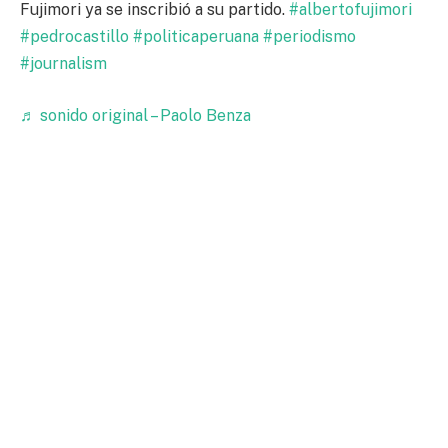
Fujimori ya se inscribió a su partido.
#albertofujimori
#pedrocastillo
#politicaperuana
#periodismo
#journalism
♬ sonido original – Paolo Benza