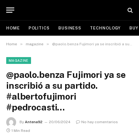
HOME
POLITICS
BUSINESS
TECHNOLOGY
BUY
»
»
Home
magazine
@paolo.benza Fujimori ya se inscribió a su partido. #albertofujimori #pedrocasti…
MAGAZINE
@paolo.benza Fujimori ya se
inscribió a su partido.
#albertofujimori
#pedrocasti…
By
Antena92
20/06/2024
No hay comentarios
1 Min Read