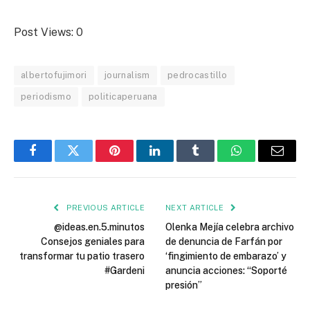
Post Views:
0
albertofujimori
journalism
pedrocastillo
periodismo
politicaperuana
Facebook
Twitter
Pinterest
LinkedIn
Tumblr
WhatsApp
Email
PREVIOUS ARTICLE
NEXT ARTICLE
@ideas.en.5.minutos
Olenka Mejía celebra archivo
Consejos geniales para
de denuncia de Farfán por
transformar tu patio trasero
‘fingimiento de embarazo’ y
#Gardeni
anuncia acciones: “Soporté
presión”