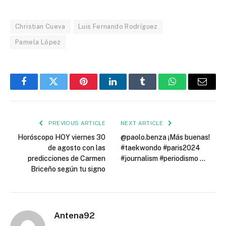
Christian Cueva
Luis Fernando Rodríguez
Pamela López
Facebook
Twitter
Pinterest
LinkedIn
Tumblr
WhatsApp
Email
PREVIOUS ARTICLE
NEXT ARTICLE
Horóscopo HOY viernes 30
@paolo.benza ¡Más buenas!
de agosto con las
#taekwondo #paris2024
predicciones de Carmen
#journalism #periodismo …
Briceño según tu signo
Antena92