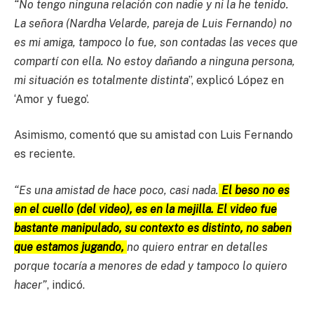
“No tengo ninguna relación con nadie y ni la he tenido.
La señora (Nardha Velarde, pareja de Luis Fernando) no
es mi amiga, tampoco lo fue, son contadas las veces que
compartí con ella. No estoy dañando a ninguna persona,
mi situación es totalmente distinta
”, explicó López en
‘Amor y fuego’.
Asimismo, comentó que su amistad con Luis Fernando
es reciente.
“Es una amistad de hace poco, casi nada.
El beso no es
en el cuello (del video), es en la mejilla. El video fue
bastante manipulado, su contexto es distinto, no saben
que estamos jugando,
no quiero entrar en detalles
porque tocaría a menores de edad y tampoco lo quiero
hacer”
, indicó.