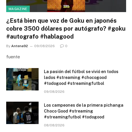
MAGAZINE
¿Está bien que voz de Goku en japonés
cobre 3500 dólares por autógrafo? #goku
#autografo #hablagood
By
Antena92
09/08/2026
0
fuente
La pasión del fútbol se vivió en todos
lados #streaming #chocogood
#todogood #streamingfutbol
09/08/2026
Los campeones de la primera pichanga
Choco Good #streaming
#streamingfutbol #todogood
08/08/2026