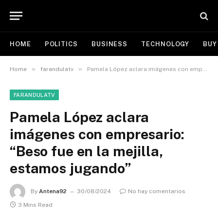
HOME
POLITICS
BUSINESS
TECHNOLOGY
BUY
»
»
Home
farandulatv
Pamela López aclara imágenes con empresario: “Beso fue en la mejilla, estamos jugando”
FARANDULATV
Pamela López aclara
imágenes con empresario:
“Beso fue en la mejilla,
estamos jugando”
By
Antena92
30/08/2024
No hay comentarios
3 Mins Read