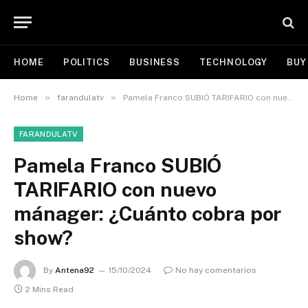
HOME
POLITICS
BUSINESS
TECHNOLOGY
BUY
»
»
Home
farandulatv
Pamela Franco SUBIÓ TARIFARIO con nuevo mánager: ¿Cuánto cobra por show?
FARANDULATV
Pamela Franco SUBIÓ
TARIFARIO con nuevo
mánager: ¿Cuánto cobra por
show?
By
Antena92
15/10/2024
No hay comentarios
2 Mins Read