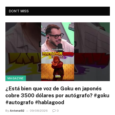
DON'T MISS
MAGAZINE
¿Está bien que voz de Goku en japonés
cobre 3500 dólares por autógrafo? #goku
#autografo #hablagood
By
Antena92
09/08/2026
0