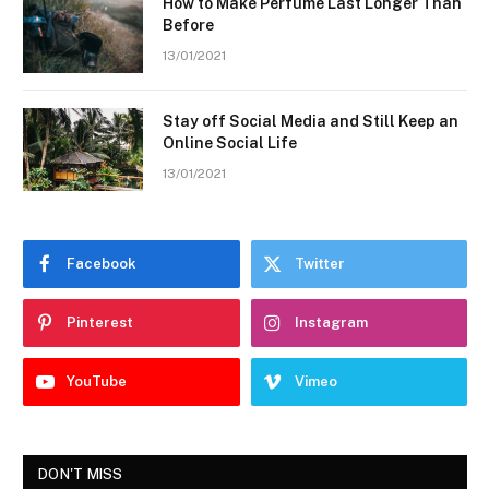
How to Make Perfume Last Longer Than
Before
13/01/2021
Stay off Social Media and Still Keep an
Online Social Life
13/01/2021
Facebook
Twitter
Pinterest
Instagram
YouTube
Vimeo
DON'T MISS