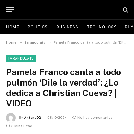
HOME
POLITICS
BUSINESS
TECHNOLOGY
BUY
»
»
Home
farandulatv
Pamela Franco canta a todo pulmón ‘Dile la verdad’: ¿Lo dedica a Christian Cueva? | VIDEO
FARANDULATV
Pamela Franco canta a todo
pulmón ‘Dile la verdad’: ¿Lo
dedica a Christian Cueva? |
VIDEO
By
Antena92
08/10/2024
No hay comentarios
3 Mins Read