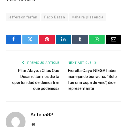
jefferson farfan
Paco Bazán
yahaira plasencia
Facebook
Twitter
Pinterest
LinkedIn
Tumblr
WhatsApp
Email
PREVIOUS ARTICLE
NEXT ARTICLE
Pilar Alayo: «Ollas Que
Fiorella Cayo NIEGA haber
Desarrollan nos dio la
manejando borracha: “Solo
oportunidad de demostrar
fue una copa de vino”, dice
que podemos»
representante
Antena92
Website