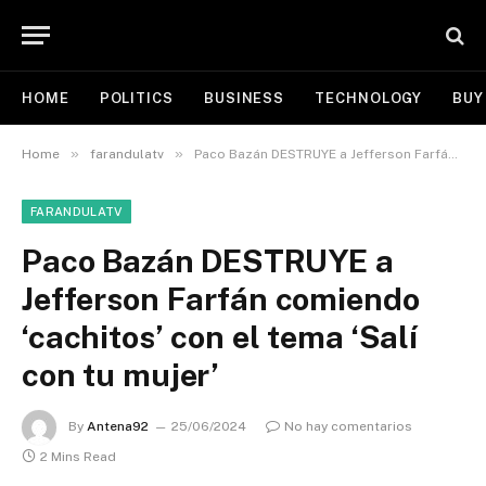
HOME
POLITICS
BUSINESS
TECHNOLOGY
BUY
»
»
Home
farandulatv
Paco Bazán DESTRUYE a Jefferson Farfán comiendo ‘cachitos’ con el tema ‘Salí con tu mujer’
FARANDULATV
Paco Bazán DESTRUYE a
Jefferson Farfán comiendo
‘cachitos’ con el tema ‘Salí
con tu mujer’
By
Antena92
25/06/2024
No hay comentarios
2 Mins Read