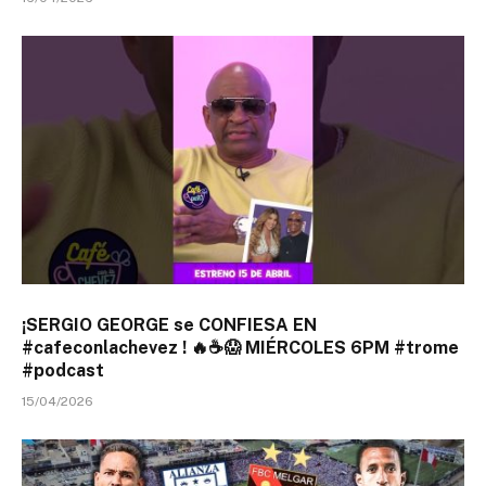
¡SERGIO GEORGE se CONFIESA EN
#cafeconlachevez ! 🔥☕😱 MIÉRCOLES 6PM #trome
#podcast
15/04/2026