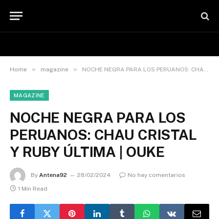
»
»
Home
magazine
NOCHE NEGRA PARA LOS PERUANOS: CHAU CRISTAL Y RUBY ÚLTIMA | OUKE
MAGAZINE
NOCHE NEGRA PARA LOS
PERUANOS: CHAU CRISTAL
Y RUBY ÚLTIMA | OUKE
By
Antena92
28/02/2024
No hay comentarios
1 Min Read