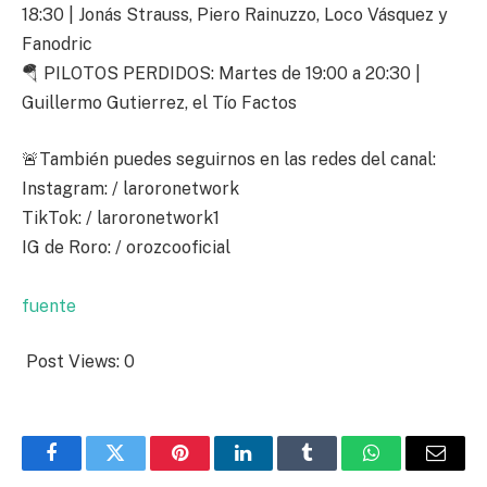
18:30 | Jonás Strauss, Piero Rainuzzo, Loco Vásquez y
Fanodric
🪂 PILOTOS PERDIDOS: Martes de 19:00 a 20:30 |
Guillermo Gutierrez, el Tío Factos
🚨También puedes seguirnos en las redes del canal:
Instagram: / laroronetwork
TikTok: / laroronetwork1
IG de Roro: / orozcooficial
fuente
Post Views:
0
Facebook
Twitter
Pinterest
LinkedIn
Tumblr
WhatsApp
Email