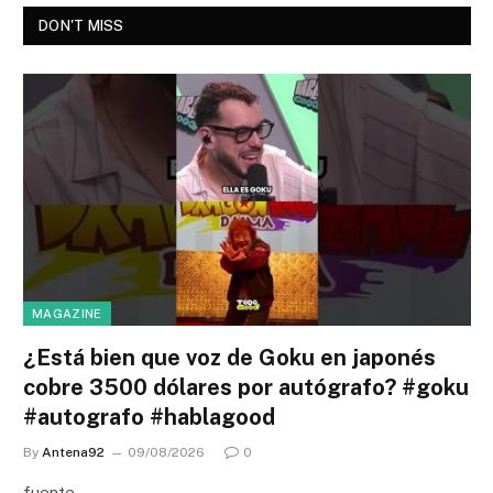
DON'T MISS
MAGAZINE
¿Está bien que voz de Goku en japonés
cobre 3500 dólares por autógrafo? #goku
#autografo #hablagood
By
Antena92
09/08/2026
0
fuente