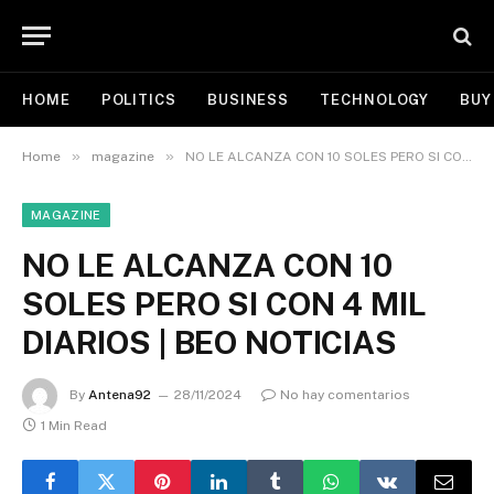
HOME
POLITICS
BUSINESS
TECHNOLOGY
BUY
»
»
Home
magazine
NO LE ALCANZA CON 10 SOLES PERO SI CON 4 MIL DIARIOS | BEO NOTICIAS
MAGAZINE
NO LE ALCANZA CON 10
SOLES PERO SI CON 4 MIL
DIARIOS | BEO NOTICIAS
By
Antena92
28/11/2024
No hay comentarios
1 Min Read