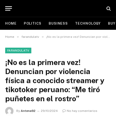
HOME
POLITICS
BUSINESS
TECHNOLOGY
BUY
»
»
Home
farandulatv
¡No es la primera vez! Denuncian por violencia física a conocido streamer y tikotoker peruano: “Me tiró puñetes en el rostro”
FARANDULATV
¡No es la primera vez!
Denuncian por violencia
física a conocido streamer y
tikotoker peruano: “Me tiró
puñetes en el rostro”
By
Antena92
29/10/2024
No hay comentarios