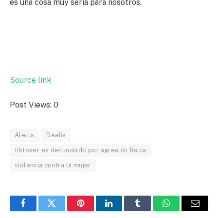
es una cosa muy seria para nosotros.
Source link
Post Views:
0
Alejus
Dealis
tiktoker es denunciado por agresión física
violencia contra la mujer
Facebook
Twitter
Pinterest
LinkedIn
Tumblr
WhatsApp
Email