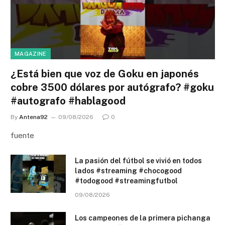
MAGAZINE
¿Está bien que voz de Goku en japonés
cobre 3500 dólares por autógrafo? #goku
#autografo #hablagood
By
Antena92
09/08/2026
0
fuente
La pasión del fútbol se vivió en todos
lados #streaming #chocogood
#todogood #streamingfutbol
09/08/2026
Los campeones de la primera pichanga