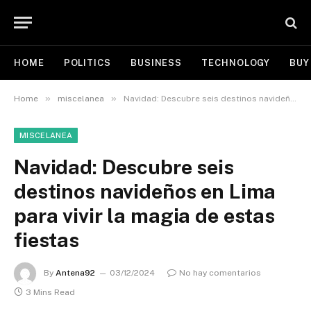
HOME
POLITICS
BUSINESS
TECHNOLOGY
BUY
»
»
Home
miscelanea
Navidad: Descubre seis destinos navideños en Lima para vivir la magia de estas fiestas
MISCELANEA
Navidad: Descubre seis
destinos navideños en Lima
para vivir la magia de estas
fiestas
By
Antena92
03/12/2024
No hay comentarios
3 Mins Read