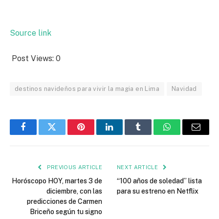
Source link
Post Views:
0
destinos navideños para vivir la magia en Lima
Navidad
Facebook
Twitter
Pinterest
LinkedIn
Tumblr
WhatsApp
Email
PREVIOUS ARTICLE
NEXT ARTICLE
Horóscopo HOY, martes 3 de
“100 años de soledad” lista
diciembre, con las
para su estreno en Netflix
predicciones de Carmen
Briceño según tu signo