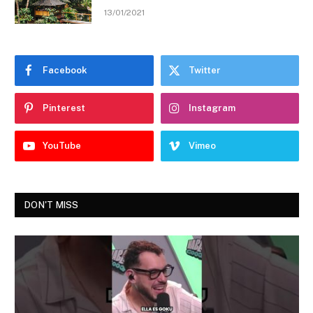
13/01/2021
Facebook
Twitter
Pinterest
Instagram
YouTube
Vimeo
DON'T MISS