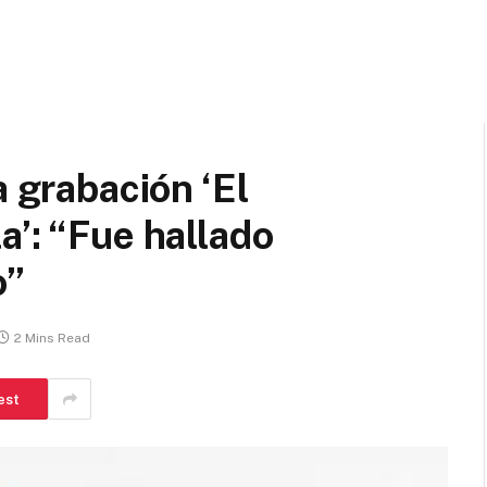
a grabación ‘El
a’: “Fue hallado
o”
2 Mins Read
est