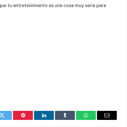
que tu entretenimiento es una cosa muy seria para
k
Twitter
Pinterest
LinkedIn
Tumblr
WhatsApp
Email