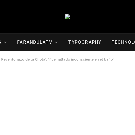
S
FARANDULATV
TYPOGRAPHY
TECHNOL
l Reventonazo de la Chola’: “Fue hallado inconsciente en el baño”