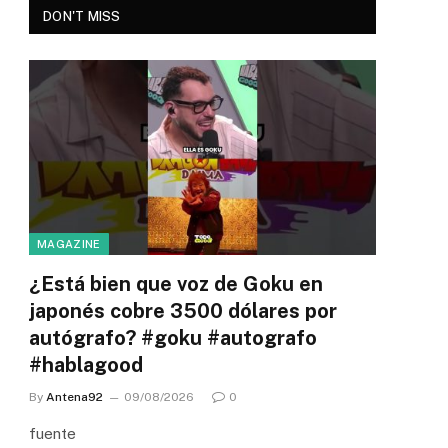
DON'T MISS
MAGAZINE
¿Está bien que voz de Goku en
japonés cobre 3500 dólares por
autógrafo? #goku #autografo
#hablagood
By
Antena92
09/08/2026
0
fuente