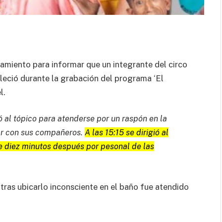
amiento para informar que un integrante del circo
eció durante la grabación del programa ‘El
l.
ió al tópico para atenderse por un raspón en la
ar con sus compañeros.
A las 15:15 se dirigió al
e diez minutos después por pesonal de las
ras ubicarlo inconsciente en el baño fue atendido