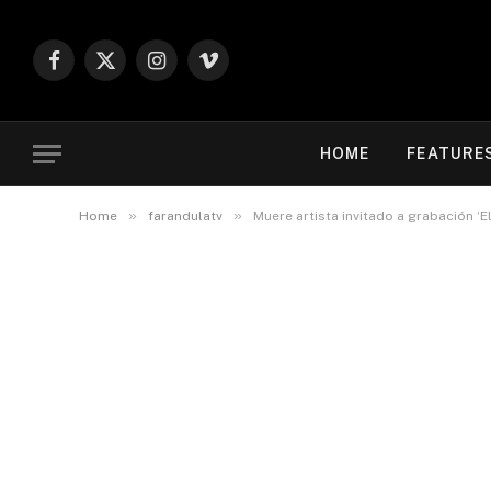
Facebook
X
Instagram
Vimeo
(Twitter)
HOME
FEATURE
»
»
Home
farandulatv
Muere artista invitado a grabación ‘E