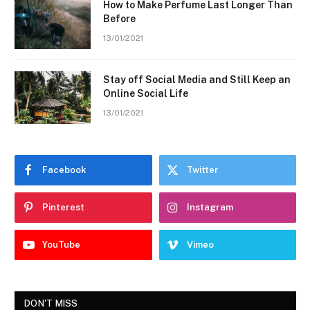
How to Make Perfume Last Longer Than
Before
13/01/2021
Stay off Social Media and Still Keep an
Online Social Life
13/01/2021
Facebook
Twitter
Pinterest
Instagram
YouTube
Vimeo
DON'T MISS