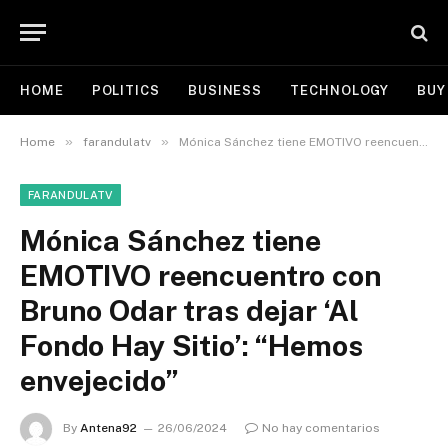
HOME
POLITICS
BUSINESS
TECHNOLOGY
BUY
»
»
Home
farandulatv
Mónica Sánchez tiene EMOTIVO reencuentro con Bruno Odar tras dejar ‘Al Fondo Hay Sitio’: “Hemos envejecido”
FARANDULATV
Mónica Sánchez tiene
EMOTIVO reencuentro con
Bruno Odar tras dejar ‘Al
Fondo Hay Sitio’: “Hemos
envejecido”
By
Antena92
26/06/2024
No hay comentarios