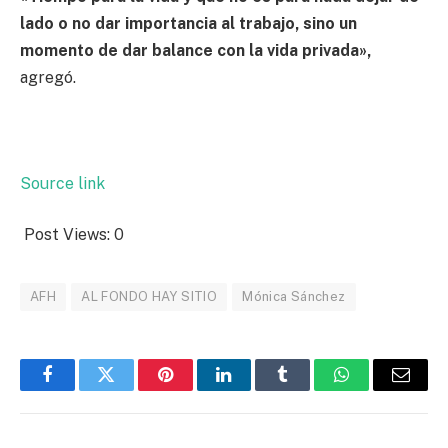
lado o no dar importancia al trabajo, sino un
momento de dar balance con la vida privada»,
agregó.
Source link
Post Views:
0
AFH
AL FONDO HAY SITIO
Mónica Sánchez
Facebook
Twitter
Pinterest
LinkedIn
Tumblr
WhatsApp
Email