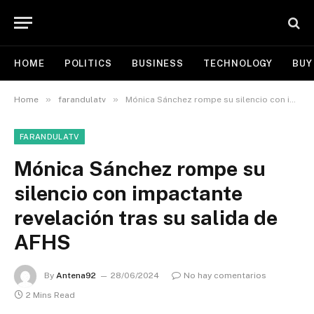
HOME
POLITICS
BUSINESS
TECHNOLOGY
BUY
»
»
Home
farandulatv
Mónica Sánchez rompe su silencio con impactante revelación tras su salida de AFHS
FARANDULATV
Mónica Sánchez rompe su
silencio con impactante
revelación tras su salida de
AFHS
By
Antena92
28/06/2024
No hay comentarios
2 Mins Read