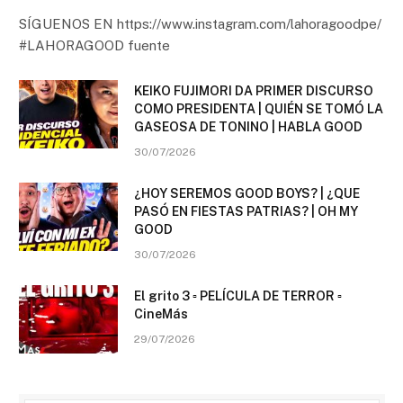
SÍGUENOS EN https://www.instagram.com/lahoragoodpe/
#LAHORAGOOD fuente
KEIKO FUJIMORI DA PRIMER DISCURSO
COMO PRESIDENTA | QUIÉN SE TOMÓ LA
GASEOSA DE TONINO | HABLA GOOD
30/07/2026
¿HOY SEREMOS GOOD BOYS? | ¿QUE
PASÓ EN FIESTAS PATRIAS? | OH MY
GOOD
30/07/2026
El grito 3 ▫️ PELÍCULA DE TERROR ▫️
CineMás
29/07/2026