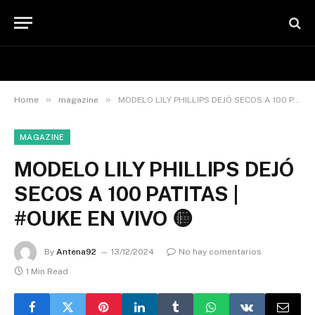
»
»
Home
magazine
MODELO LILY PHILLIPS DEJÓ SECOS A 100 PATITAS | #OUKE EN VIVO 🟡
MAGAZINE
MODELO LILY PHILLIPS DEJÓ
SECOS A 100 PATITAS |
#OUKE EN VIVO 🟡
By
Antena92
13/12/2024
No hay comentarios
1 Min Read