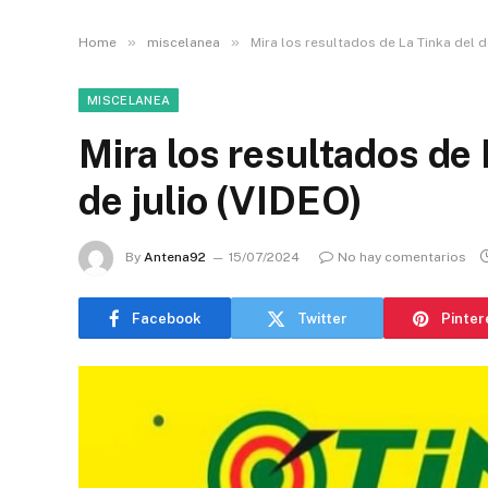
»
»
Home
miscelanea
Mira los resultados de La Tinka del d
MISCELANEA
Mira los resultados de
de julio (VIDEO)
By
Antena92
15/07/2024
No hay comentarios
Facebook
Twitter
Pinter