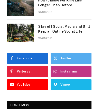
How to Make Perfume Last
Longer Than Before
13/01/2021
Stay off Social Media and Still
Keep an Online Social Life
13/01/2021
Facebook
Twitter
Pinterest
Instagram
YouTube
Vimeo
DON'T MISS