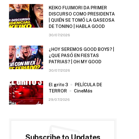
KEIKO FUJIMORI DA PRIMER
DISCURSO COMO PRESIDENTA
| QUIÉN SE TOMÓ LA GASEOSA
DE TONINO | HABLA GOOD
30/07/2026
¿HOY SEREMOS GOOD BOYS? |
¿QUE PASÓ EN FIESTAS
PATRIAS? | OH MY GOOD
30/07/2026
El grito 3
PELÍCULA DE
TERROR
CineMás
29/07/2026
Subscribe to Updates