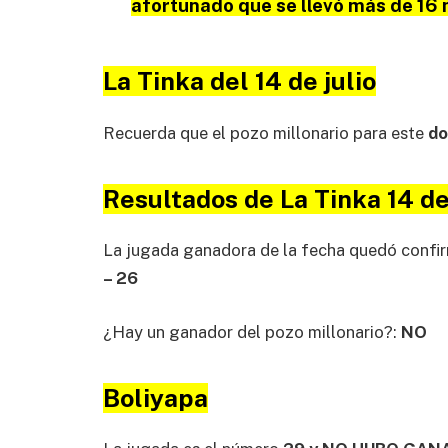
afortunado que se llevó más de 16 
La Tinka del 14 de julio
Recuerda que el pozo millonario para este
do
Resultados de La Tinka 14 de
La jugada ganadora de la fecha quedó confir
– 26
¿Hay un ganador del pozo millonario?:
NO
Boliyapa