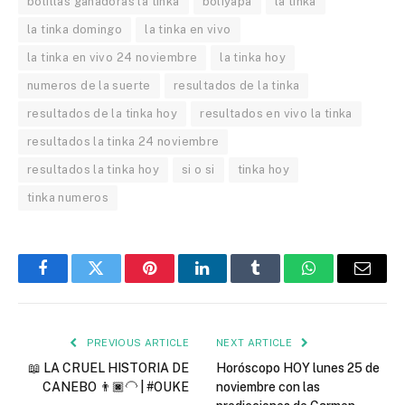
bolillas ganadoras la tinka
boliyapa
la tinka
la tinka domingo
la tinka en vivo
la tinka en vivo 24 noviembre
la tinka hoy
numeros de la suerte
resultados de la tinka
resultados de la tinka hoy
resultados en vivo la tinka
resultados la tinka 24 noviembre
resultados la tinka hoy
si o si
tinka hoy
tinka numeros
Facebook
Twitter
Pinterest
LinkedIn
Tumblr
WhatsApp
Email
PREVIOUS ARTICLE
NEXT ARTICLE
📖 LA CRUEL HISTORIA DE
Horóscopo HOY lunes 25 de
CANEBO 👨🏿‍🦲 | #OUKE
noviembre con las