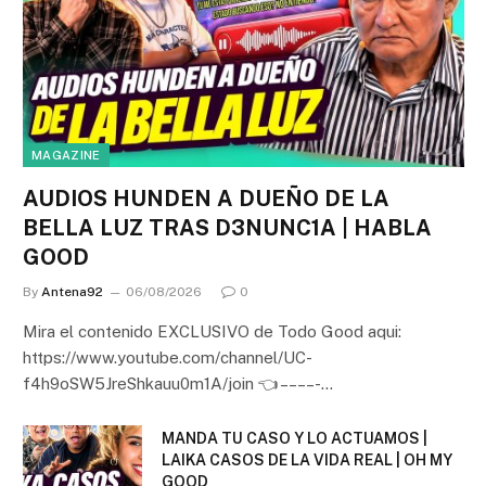
MAGAZINE
AUDIOS HUNDEN A DUEÑO DE LA
BELLA LUZ TRAS D3NUNC1A | HABLA
GOOD
By
Antena92
06/08/2026
0
Mira el contenido EXCLUSIVO de Todo Good aqui:
https://www.youtube.com/channel/UC-
f4h9oSW5JreShkauu0m1A/join 👈 – – – – -…
MANDA TU CASO Y LO ACTUAMOS |
LAIKA CASOS DE LA VIDA REAL | OH MY
GOOD