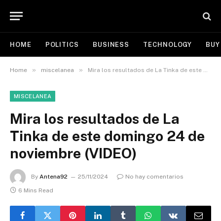
HOME
POLITICS
BUSINESS
TECHNOLOGY
BUY
»
»
Home
miscelanea
Mira los resultados de La Tinka de este domingo 24 de noviembre (VIDEO)
MISCELANEA
Mira los resultados de La
Tinka de este domingo 24 de
noviembre (VIDEO)
By
Antena92
25/11/2024
No hay comentarios
6 Mins Read