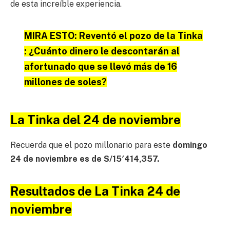
de esta increíble experiencia.
MIRA ESTO:
Reventó el pozo de la Tinka
: ¿Cuánto dinero le descontarán al
afortunado que se llevó más de 16
millones de soles?
La Tinka del 24 de noviembre
Recuerda que el pozo millonario para este
domingo
24 de noviembre es de S/15′414,357.
Resultados de La Tinka 24 de
noviembre