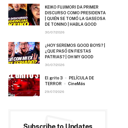
KEIKO FUJIMORI DA PRIMER
DISCURSO COMO PRESIDENTA
| QUIÉN SE TOMÓ LA GASEOSA
DE TONINO | HABLA GOOD
30/07/2026
¿HOY SEREMOS GOOD BOYS? |
¿QUE PASÓ EN FIESTAS
PATRIAS? | OH MY GOOD
30/07/2026
El grito 3
PELÍCULA DE
TERROR
CineMás
29/07/2026
Subscribe to Updates