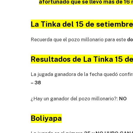
afortunado que se llevó más de 16 
La Tinka del 15 de setiembr
Recuerda que el pozo millonario para este
do
Resultados de La Tinka 15 d
La jugada ganadora de la fecha quedó confir
– 38
¿Hay un ganador del pozo millonario?:
NO
Boliyapa