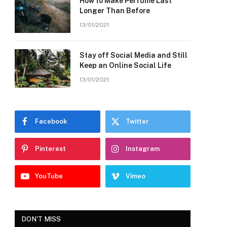
How to Make Perfume Last
Longer Than Before
13/01/2021
Stay off Social Media and Still
Keep an Online Social Life
13/01/2021
Facebook
Twitter
Pinterest
Instagram
YouTube
Vimeo
DON'T MISS