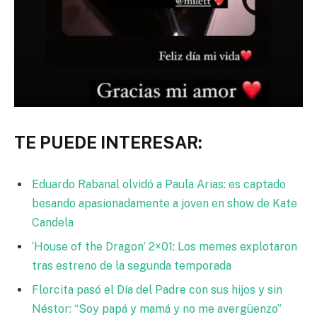
TE PUEDE INTERESAR:
Eduardo Rabanal olvidó a Paula Arias: es captado
besando apasionadamente a joven en show de Kate
Candela
‘House of the Dragon’ 2×01: Los memes explotaron
tras estreno de la segunda temporada
Florcita pasó el Día del Padre con sus hijos y sin
Néstor: “Soy papá y mamá y no me avergüenzo”