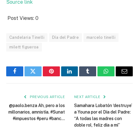
Source link
Post Views:
0
Candelaria Tinelli
Día del Padre
marcelo tinelli
milett figueroa
Facebook
Twitter
Pinterest
LinkedIn
Tumblr
WhatsApp
Email
PREVIOUS ARTICLE
NEXT ARTICLE
@paolo.benza Ah, pero a los
Samahara Lobatón ‘destruye’
millonarios, amnistía. #Sunat
a Youna por el Día del Padre:
#impuestos #peru #banc…
“A todas las madres con
doble rol, feliz día a mí”