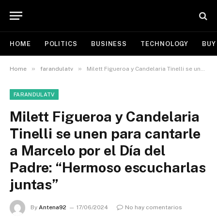
HOME
POLITICS
BUSINESS
TECHNOLOGY
BUY
»
»
Home
farandulatv
Milett Figueroa y Candelaria Tinelli se unen para cantarle a Marcelo por el Día del Padre: “Hermoso escucharlas juntas”
FARANDULATV
Milett Figueroa y Candelaria
Tinelli se unen para cantarle
a Marcelo por el Día del
Padre: “Hermoso escucharlas
juntas”
By
Antena92
17/06/2024
No hay comentarios