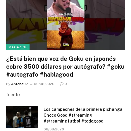
MAGAZINE
¿Está bien que voz de Goku en japonés
cobre 3500 dólares por autógrafo? #goku
#autografo #hablagood
By
Antena92
09/08/2026
0
fuente
Los campeones de la primera pichanga
Choco Good #streaming
#streamingfutbol #todogood
08/08/2026