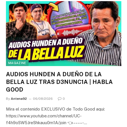
MAGAZINE
AUDIOS HUNDEN A DUEÑO DE LA
BELLA LUZ TRAS D3NUNC1A | HABLA
GOOD
By
Antena92
06/08/2026
0
Mira el contenido EXCLUSIVO de Todo Good aqui:
https://www.youtube.com/channel/UC-
f4h9oSW5JreShkauu0m1A/join 👈 – – – – -…