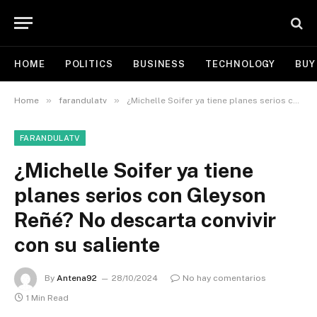
HOME
POLITICS
BUSINESS
TECHNOLOGY
BUY
»
»
Home
farandulatv
¿Michelle Soifer ya tiene planes serios con Gleyson Reñé? No descarta convivir con su saliente
FARANDULATV
¿Michelle Soifer ya tiene
planes serios con Gleyson
Reñé? No descarta convivir
con su saliente
By
Antena92
28/10/2024
No hay comentarios
1 Min Read