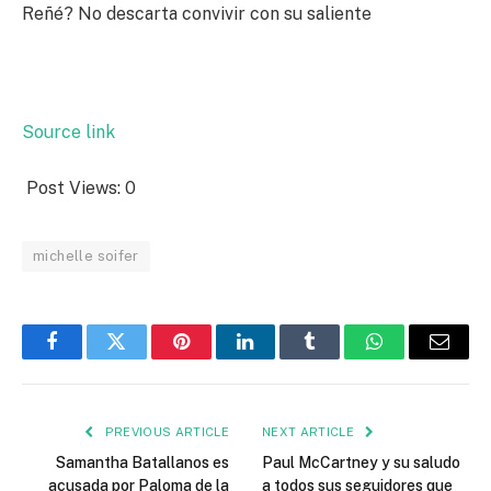
Reñé? No descarta convivir con su saliente
Source link
Post Views:
0
michelle soifer
Facebook
Twitter
Pinterest
LinkedIn
Tumblr
WhatsApp
Email
PREVIOUS ARTICLE
NEXT ARTICLE
Samantha Batallanos es
Paul McCartney y su saludo
acusada por Paloma de la
a todos sus seguidores que