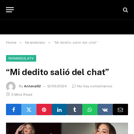
»
»
Home
farandulatv
“Mi dedito salió del chat”
FARANDULATV
“Mi dedito salió del chat”
By
Antena92
12/06/2024
No hay comentarios
3 Mins Read