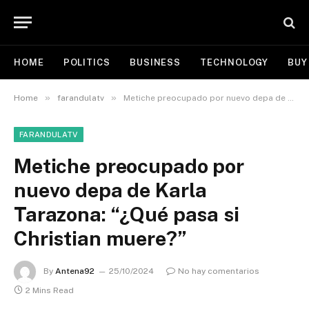
HOME
POLITICS
BUSINESS
TECHNOLOGY
BUY
»
»
Home
farandulatv
Metiche preocupado por nuevo depa de Karla Tarazona: “¿Qué pasa si Christian muere?”
FARANDULATV
Metiche preocupado por
nuevo depa de Karla
Tarazona: “¿Qué pasa si
Christian muere?”
By
Antena92
25/10/2024
No hay comentarios
2 Mins Read