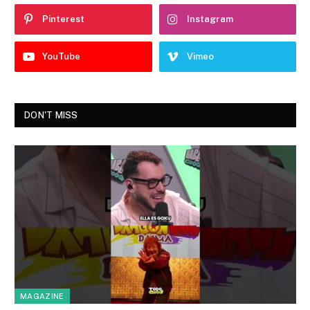
Pinterest
Instagram
YouTube
Vimeo
DON'T MISS
MAGAZINE