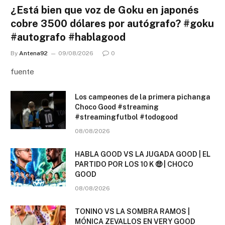
¿Está bien que voz de Goku en japonés
cobre 3500 dólares por autógrafo? #goku
#autografo #hablagood
By
Antena92
09/08/2026
0
fuente
Los campeones de la primera pichanga
Choco Good #streaming
#streamingfutbol #todogood
08/08/2026
HABLA GOOD VS LA JUGADA GOOD | EL
PARTIDO POR LOS 10 K 🤑 | CHOCO
GOOD
08/08/2026
TONINO VS LA SOMBRA RAMOS |
MÓNICA ZEVALLOS EN VERY GOOD