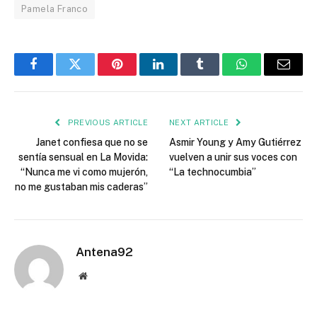
Pamela Franco
Facebook
Twitter
Pinterest
LinkedIn
Tumblr
WhatsApp
Email
PREVIOUS ARTICLE
NEXT ARTICLE
Janet confiesa que no se
Asmir Young y Amy Gutiérrez
sentía sensual en La Movida:
vuelven a unir sus voces con
“Nunca me vi como mujerón,
“La technocumbia”
no me gustaban mis caderas”
Antena92
Website