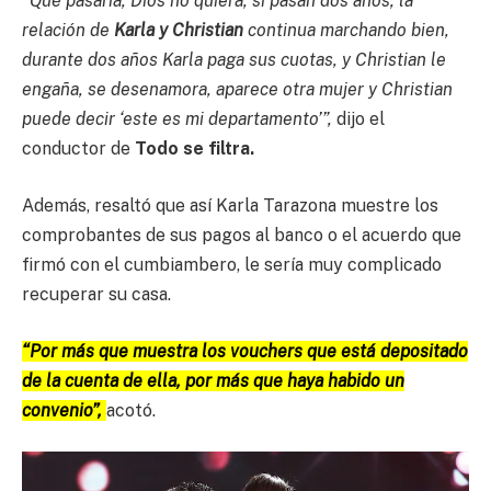
“Qué pasaría, Dios no quiera, si pasan dos años, la
relación de
Karla y Christian
continua marchando bien,
durante dos años Karla paga sus cuotas, y Christian le
engaña, se desenamora, aparece otra mujer y Christian
puede decir ‘este es mi departamento’”,
dijo el
conductor de
Todo se filtra.
Además, resaltó que así Karla Tarazona muestre los
comprobantes de sus pagos al banco o el acuerdo que
firmó con el cumbiambero, le sería muy complicado
recuperar su casa.
“Por más que muestra los vouchers que está depositado
de la cuenta de ella, por más que haya habido un
convenio”,
acotó.