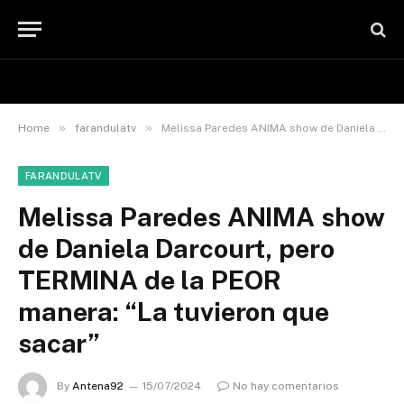
»
»
Home
farandulatv
Melissa Paredes ANIMA show de Daniela Darcourt, pero TERMINA de la PEOR manera: “La tuvieron que sacar”
FARANDULATV
Melissa Paredes ANIMA show
de Daniela Darcourt, pero
TERMINA de la PEOR
manera: “La tuvieron que
sacar”
By
Antena92
15/07/2024
No hay comentarios