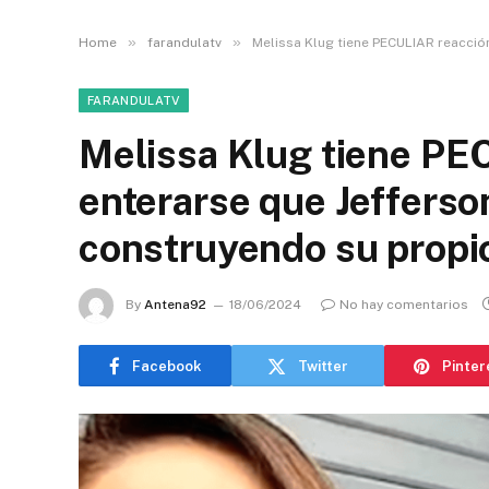
»
»
Home
farandulatv
Melissa Klug tiene PECULIAR reacció
FARANDULATV
Melissa Klug tiene PE
enterarse que Jefferso
construyendo su propi
By
Antena92
18/06/2024
No hay comentarios
Facebook
Twitter
Pinter