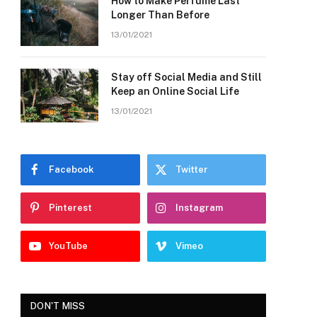
How to Make Perfume Last
Longer Than Before
13/01/2021
Stay off Social Media and Still
Keep an Online Social Life
13/01/2021
Facebook
Twitter
Pinterest
Instagram
YouTube
Vimeo
DON'T MISS