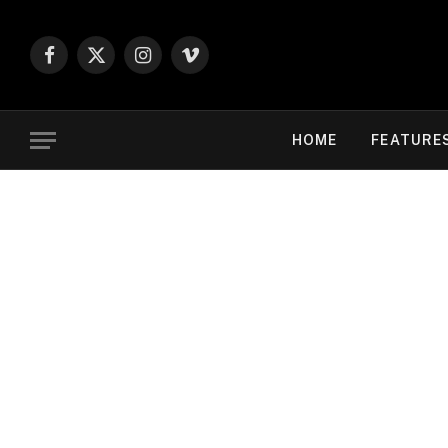
Facebook
X
Instagram
Vimeo
(Twitter)
HOME
FEATURE