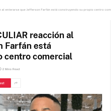
n al enterarse que Jefferson Farfán está construyendo su propio centro com
CULIAR reacción al
n Farfán está
o centro comercial
2 Mins Read
est