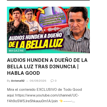
MAGAZINE
AUDIOS HUNDEN A DUEÑO DE LA
BELLA LUZ TRAS D3NUNC1A |
HABLA GOOD
By
Antena92
06/08/2026
0
Mira el contenido EXCLUSIVO de Todo Good
aqui: https://www.youtube.com/channel/UC-
f4h9oSW5JreShkauu0m1A/join
– – – – -…