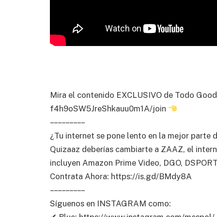
Mira el contenido EXCLUSIVO de Todo Good 
f4h9oSW5JreShkauu0m1A/join
– – – – – – – – –
¿Tu internet se pone lento en la mejor parte d
Quizaaz deberías cambiarte a ZAAZ, el inter
incluyen Amazon Prime Video, DGO, DSPOR
Contrata Ahora: https://is.gd/BMdy8A
– – – – – – – – –
Síguenos en INSTAGRAM como:
✔ Blue: https://www.instagram.com/mespol/