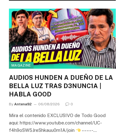
MAGAZINE
AUDIOS HUNDEN A DUEÑO DE LA
BELLA LUZ TRAS D3NUNC1A |
HABLA GOOD
By
Antena92
06/08/2026
0
Mira el contenido EXCLUSIVO de Todo Good
aqui: https://www.youtube.com/channel/UC-
f4h9oSW5JreShkauu0m1A/join
– – – – -…