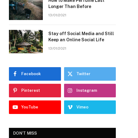
How to Make Perfume Last
Longer Than Before
13/01/2021
Stay off Social Media and Still
Keep an Online Social Life
13/01/2021
Facebook
Twitter
Pinterest
Instagram
YouTube
Vimeo
DON'T MISS