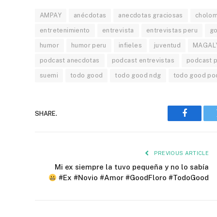
AMPAY
anécdotas
anecdotas graciosas
cholo
entretenimiento
entrevista
entrevistas peru
go
humor
humor peru
infieles
juventud
MAGAL
podcast anecdotas
podcast entrevistas
podcast 
suemi
todo good
todo good ndg
todo good po
SHARE.
Faceboo
PREVIOUS ARTICLE
Mi ex siempre la tuvo pequeña y no lo sabía
#Ex #Novio #Amor #GoodFloro #TodoGood