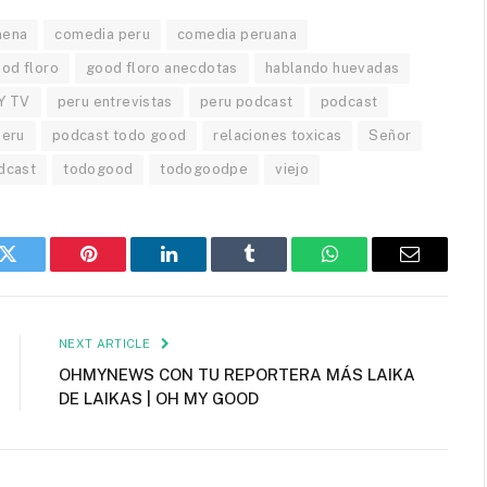
mena
comedia peru
comedia peruana
od floro
good floro anecdotas
hablando huevadas
Y TV
peru entrevistas
peru podcast
podcast
peru
podcast todo good
relaciones toxicas
Señor
dcast
todogood
todogoodpe
viejo
k
Twitter
Pinterest
LinkedIn
Tumblr
WhatsApp
Email
NEXT ARTICLE
OHMYNEWS CON TU REPORTERA MÁS LAIKA
DE LAIKAS | OH MY GOOD