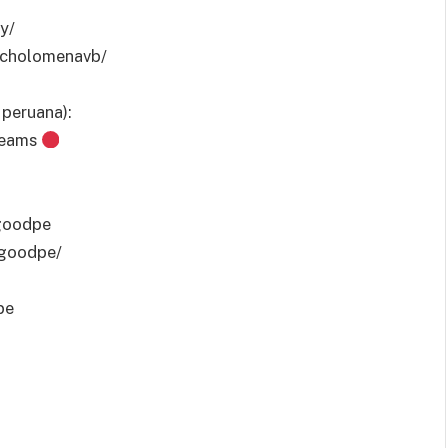
y/
lcholomenavb/
peruana):
reams
goodpe
ogoodpe/
pe