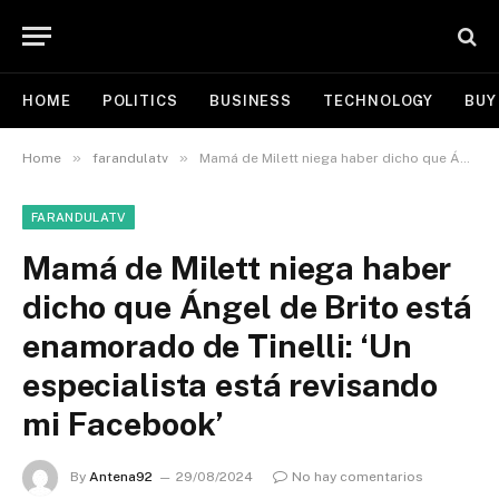
HOME
POLITICS
BUSINESS
TECHNOLOGY
BUY
»
»
Home
farandulatv
Mamá de Milett niega haber dicho que Ángel de Brito está enamorado de Tinelli: ‘Un especialista está revisando mi Facebook’
FARANDULATV
Mamá de Milett niega haber
dicho que Ángel de Brito está
enamorado de Tinelli: ‘Un
especialista está revisando
mi Facebook’
By
Antena92
29/08/2024
No hay comentarios