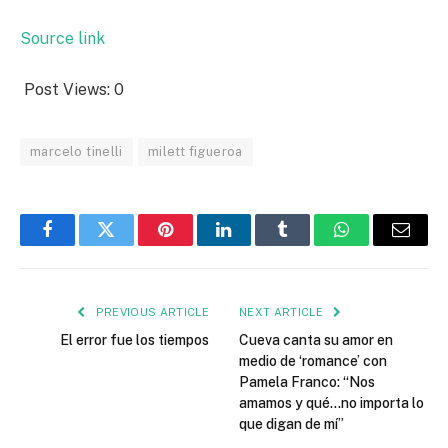
Source link
Post Views:
0
marcelo tinelli
milett figueroa
Facebook
Twitter
Pinterest
LinkedIn
Tumblr
WhatsApp
Email
PREVIOUS ARTICLE
NEXT ARTICLE
El error fue los tiempos
Cueva canta su amor en
medio de ‘romance’ con
Pamela Franco: “Nos
amamos y qué…no importa lo
que digan de mí”