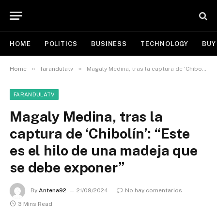
HOME
POLITICS
BUSINESS
TECHNOLOGY
BUY
»
»
Home
farandulatv
Magaly Medina, tras la captura de ‘Chibolín’: “Este es el hilo de una madeja que se debe exponer”
FARANDULATV
Magaly Medina, tras la
captura de ‘Chibolín’: “Este
es el hilo de una madeja que
se debe exponer”
By
Antena92
21/09/2024
No hay comentarios
3 Mins Read