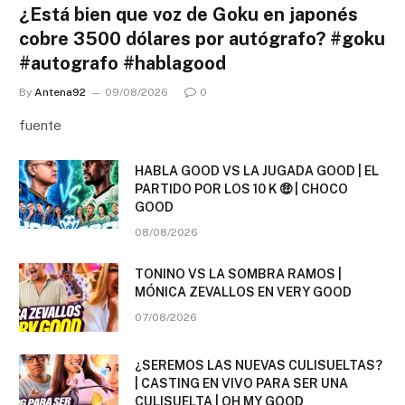
¿Está bien que voz de Goku en japonés
cobre 3500 dólares por autógrafo? #goku
#autografo #hablagood
By
Antena92
09/08/2026
0
fuente
HABLA GOOD VS LA JUGADA GOOD | EL
PARTIDO POR LOS 10 K 🤑 | CHOCO
GOOD
08/08/2026
TONINO VS LA SOMBRA RAMOS |
MÓNICA ZEVALLOS EN VERY GOOD
07/08/2026
¿SEREMOS LAS NUEVAS CULISUELTAS?
| CASTING EN VIVO PARA SER UNA
CULISUELTA | OH MY GOOD