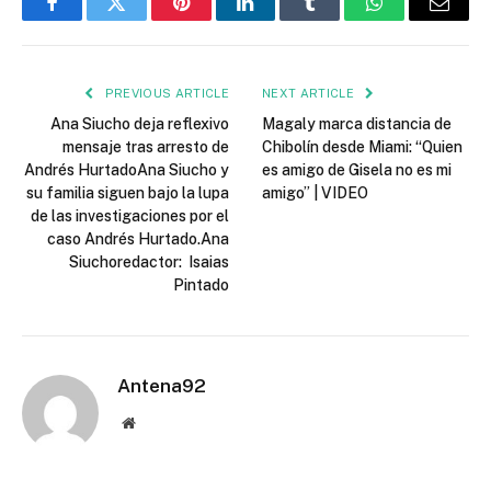
Facebook
Twitter
Pinterest
LinkedIn
Tumblr
WhatsApp
Email
PREVIOUS ARTICLE
NEXT ARTICLE
Ana Siucho deja reflexivo
Magaly marca distancia de
mensaje tras arresto de
Chibolín desde Miami: “Quien
Andrés HurtadoAna Siucho y
es amigo de Gisela no es mi
su familia siguen bajo la lupa
amigo” | VIDEO
de las investigaciones por el
caso Andrés Hurtado.Ana
Siuchoredactor: Isaias
Pintado
Antena92
Website