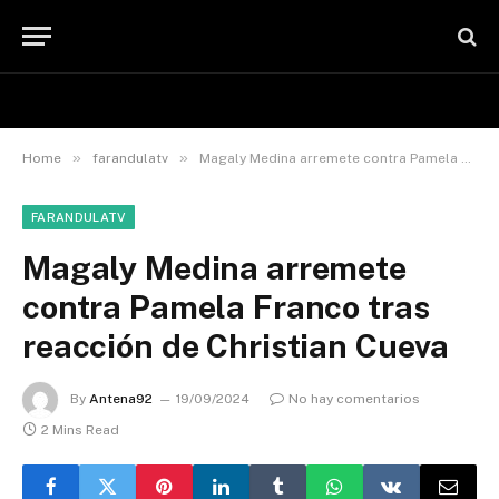
»
»
Home
farandulatv
Magaly Medina arremete contra Pamela Franco tras reacción de Christian Cueva
FARANDULATV
Magaly Medina arremete
contra Pamela Franco tras
reacción de Christian Cueva
By
Antena92
19/09/2024
No hay comentarios
2 Mins Read