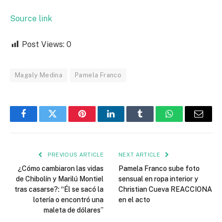
Source link
Post Views:
0
Magaly Medina
Pamela Franco
Facebook
Twitter
Pinterest
LinkedIn
Tumblr
WhatsApp
Email
PREVIOUS ARTICLE
NEXT ARTICLE
¿Cómo cambiaron las vidas
Pamela Franco sube foto
de Chibolín y Marilú Montiel
sensual en ropa interior y
tras casarse?: “Él se sacó la
Christian Cueva REACCIONA
lotería o encontró una
en el acto
maleta de dólares”