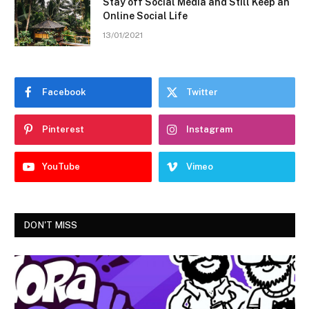
Stay off Social Media and Still Keep an
Online Social Life
13/01/2021
Facebook
Twitter
Pinterest
Instagram
YouTube
Vimeo
DON'T MISS