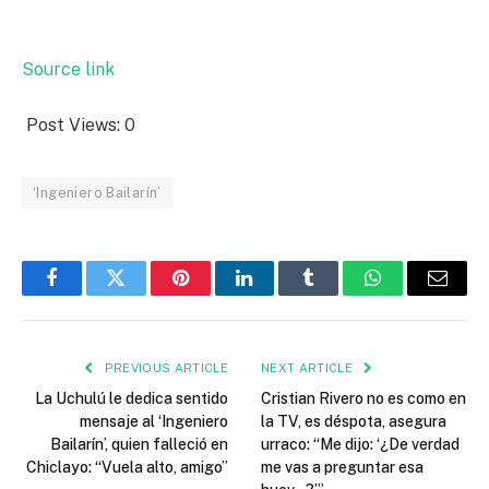
Source link
Post Views:
0
‘Ingeniero Bailarín’
Facebook
Twitter
Pinterest
LinkedIn
Tumblr
WhatsApp
Email
PREVIOUS ARTICLE
NEXT ARTICLE
La Uchulú le dedica sentido
Cristian Rivero no es como en
mensaje al ‘Ingeniero
la TV, es déspota, asegura
Bailarín’, quien falleció en
urraco: “Me dijo: ‘¿De verdad
Chiclayo: “Vuela alto, amigo”
me vas a preguntar esa