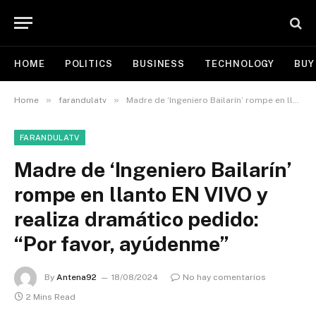
HOME
POLITICS
BUSINESS
TECHNOLOGY
BUY
»
»
Home
farandulatv
Madre de ‘Ingeniero Bailarín’ rompe en llanto EN VIVO y realiza dramático pedido: “Por favor, ayúdenme”
FARANDULATV
Madre de ‘Ingeniero Bailarín’
rompe en llanto EN VIVO y
realiza dramático pedido:
“Por favor, ayúdenme”
By
Antena92
18/08/2024
No hay comentarios
2 Mins Read