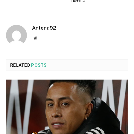
huev…?’”
Antena92
Website
RELATED
POSTS