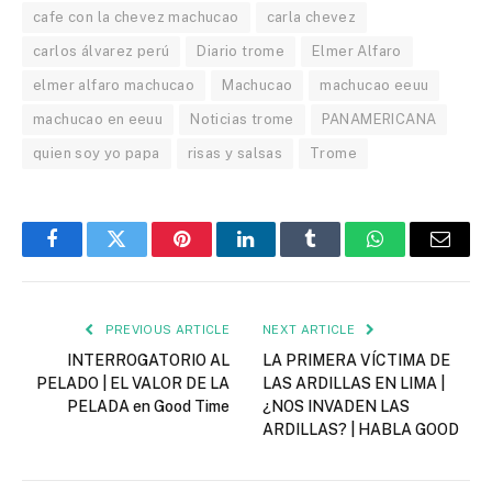
cafe con la chevez machucao
carla chevez
carlos álvarez perú
Diario trome
Elmer Alfaro
elmer alfaro machucao
Machucao
machucao eeuu
machucao en eeuu
Noticias trome
PANAMERICANA
quien soy yo papa
risas y salsas
Trome
Facebook
Twitter
Pinterest
LinkedIn
Tumblr
WhatsApp
Email
PREVIOUS ARTICLE
NEXT ARTICLE
INTERROGATORIO AL
LA PRIMERA VÍCTIMA DE
PELADO | EL VALOR DE LA
LAS ARDILLAS EN LIMA |
PELADA en Good Time
¿NOS INVADEN LAS
ARDILLAS? | HABLA GOOD