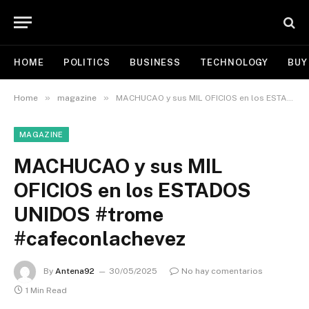
HOME
POLITICS
BUSINESS
TECHNOLOGY
BUY
»
»
Home
magazine
MACHUCAO y sus MIL OFICIOS en los ESTADOS UNIDOS #trome #cafeconlachevez
MAGAZINE
MACHUCAO y sus MIL
OFICIOS en los ESTADOS
UNIDOS #trome
#cafeconlachevez
By
Antena92
30/05/2025
No hay comentarios
1 Min Read