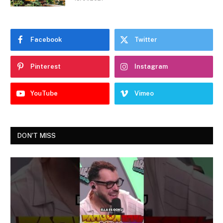
Facebook
Twitter
Pinterest
Instagram
YouTube
Vimeo
DON'T MISS