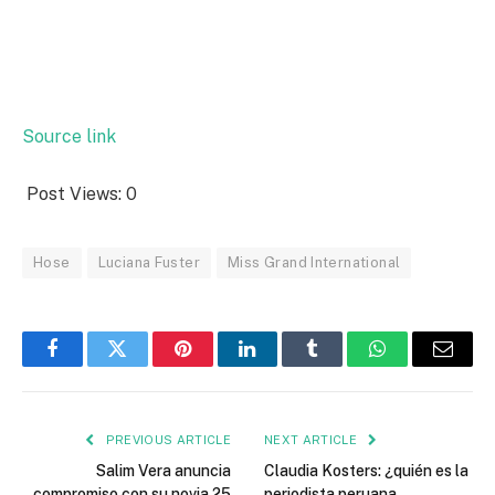
Source link
Post Views:
0
Hose
Luciana Fuster
Miss Grand International
Facebook
Twitter
Pinterest
LinkedIn
Tumblr
WhatsApp
Email
PREVIOUS ARTICLE
NEXT ARTICLE
Salim Vera anuncia
Claudia Kosters: ¿quién es la
compromiso con su novia 25
periodista peruana