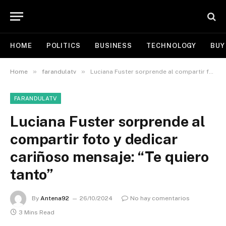
HOME
POLITICS
BUSINESS
TECHNOLOGY
BUY
»
»
Home
farandulatv
Luciana Fuster sorprende al compartir foto y dedicar cariñoso mensaje: “Te quiero tanto”
FARANDULATV
Luciana Fuster sorprende al
compartir foto y dedicar
cariñoso mensaje: “Te quiero
tanto”
By
Antena92
26/10/2024
No hay comentarios
3 Mins Read