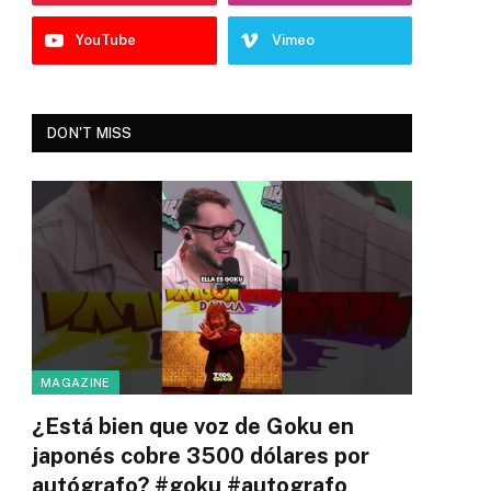
YouTube
Vimeo
DON'T MISS
MAGAZINE
¿Está bien que voz de Goku en
japonés cobre 3500 dólares por
autógrafo? #goku #autografo