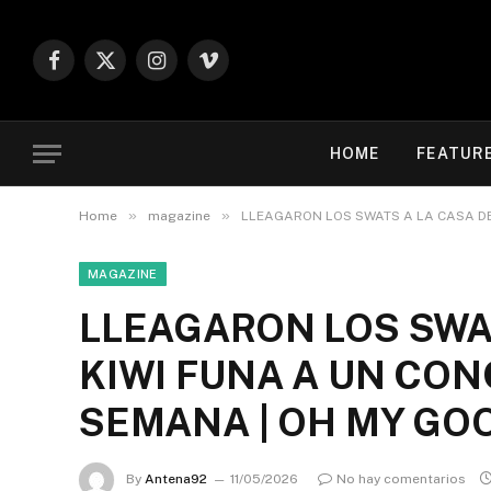
Facebook
X
Instagram
Vimeo
(Twitter)
HOME
FEATUR
»
»
Home
magazine
LLEAGARON LOS SWATS A LA CASA DE V
MAGAZINE
LLEAGARON LOS SWATS
KIWI FUNA A UN CON
SEMANA | OH MY GO
By
Antena92
11/05/2026
No hay comentarios