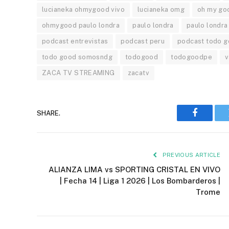
lucianeka ohmygood vivo
lucianeka omg
oh my go
ohmygood paulo londra
paulo londra
paulo londra 
podcast entrevistas
podcast peru
podcast todo 
todo good somosndg
todogood
todogoodpe
v
ZACA TV STREAMING
zacatv
SHARE.
Faceboo
PREVIOUS ARTICLE
ALIANZA LIMA vs SPORTING CRISTAL EN VIVO
| Fecha 14 | Liga 1 2026 | Los Bombarderos |
Trome