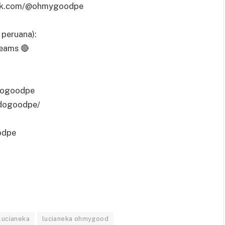
tok.com/@ohmygoodpe
peruana):
eams 🔴
dogoodpe
odogoodpe/
odpe
lucianeka
lucianeka ohmygood