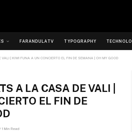
ES
FARANDULATV
TYPOGRAPHY
TECHNOLO
ALI | KIWI FUNA A UN CONCIERTO EL FIN DE SEMANA | OH MY GOOD
 A LA CASA DE VALI |
CIERTO EL FIN DE
OD
1 Min Read