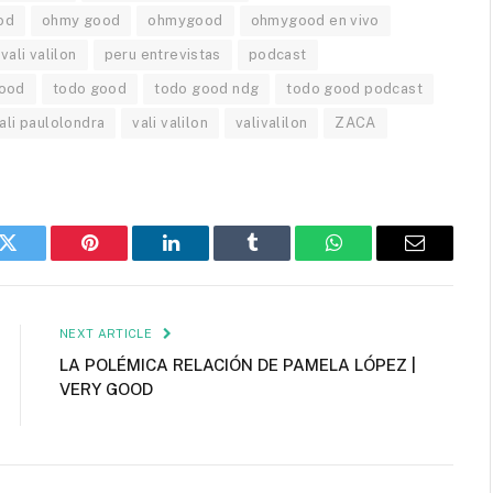
od
ohmy good
ohmygood
ohmygood en vivo
vali valilon
peru entrevistas
podcast
good
todo good
todo good ndg
todo good podcast
ali paulolondra
vali valilon
valivalilon
ZACA
k
Twitter
Pinterest
LinkedIn
Tumblr
WhatsApp
Email
NEXT ARTICLE
LA POLÉMICA RELACIÓN DE PAMELA LÓPEZ |
VERY GOOD