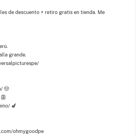
es de descuento + retiro gratis en tienda. Me
erú.
alla grande.
ersalpicturespe/
/ 🤠
 👺
ino/ 🍆
m.com/ohmygoodpe