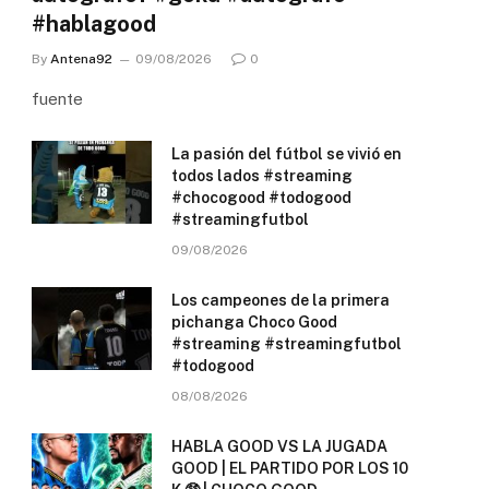
#hablagood
By
Antena92
09/08/2026
0
fuente
La pasión del fútbol se vivió en
todos lados #streaming
#chocogood #todogood
#streamingfutbol
09/08/2026
Los campeones de la primera
pichanga Choco Good
#streaming #streamingfutbol
#todogood
08/08/2026
HABLA GOOD VS LA JUGADA
GOOD | EL PARTIDO POR LOS 10