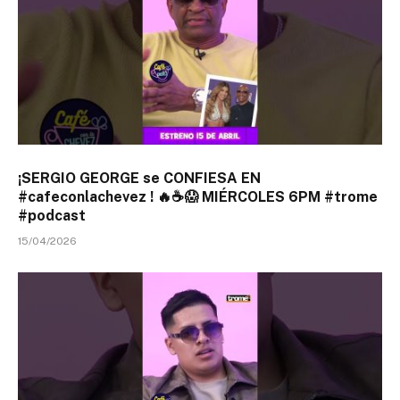
¡SERGIO GEORGE se CONFIESA EN
#cafeconlachevez ! 🔥☕😱 MIÉRCOLES 6PM #trome
#podcast
15/04/2026