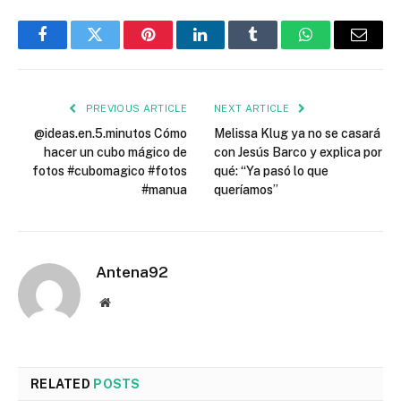
Facebook
Twitter
Pinterest
LinkedIn
Tumblr
WhatsApp
Email
PREVIOUS ARTICLE
NEXT ARTICLE
@ideas.en.5.minutos Cómo
Melissa Klug ya no se casará
hacer un cubo mágico de
con Jesús Barco y explica por
fotos #cubomagico #fotos
qué: “Ya pasó lo que
#manua
queríamos”
Antena92
Website
RELATED
POSTS