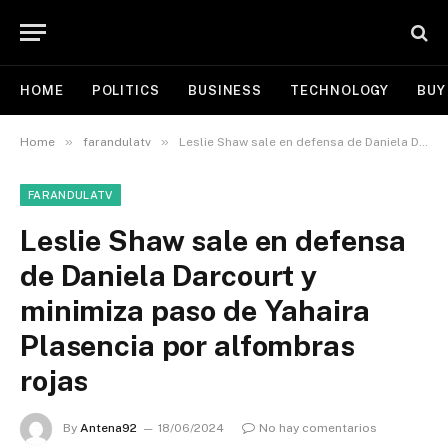
HOME
POLITICS
BUSINESS
TECHNOLOGY
BUY
»
»
Home
farandulatv
Leslie Shaw sale en defensa de Daniela Darcourt y minimiza paso de Yahaira Plasencia por alfombras rojas
FARANDULATV
Leslie Shaw sale en defensa
de Daniela Darcourt y
minimiza paso de Yahaira
Plasencia por alfombras
rojas
By
Antena92
18/06/2024
No hay comentarios