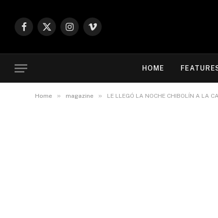
Facebook
X
Instagram
Vimeo
(Twitter)
HOME
FEATURE
»
»
Home
magazine
LE LLEGÓ LA NOCHE CHIBOLÍN A LA C