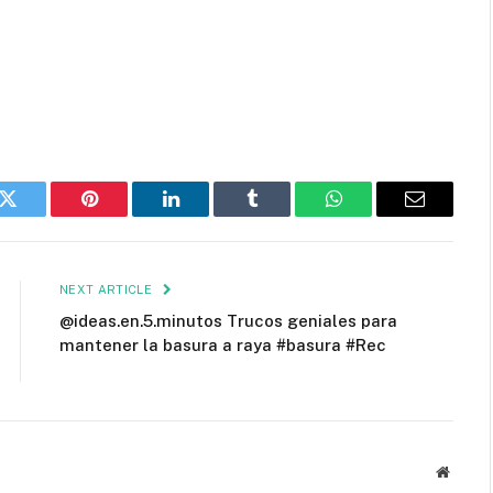
k
Twitter
Pinterest
LinkedIn
Tumblr
WhatsApp
Email
NEXT ARTICLE
@ideas.en.5.minutos Trucos geniales para
mantener la basura a raya #basura #Rec
Websit