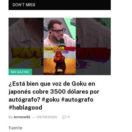
DON'T MISS
MAGAZINE
¿Está bien que voz de Goku en
japonés cobre 3500 dólares por
autógrafo? #goku #autografo
#hablagood
By
Antena92
09/08/2026
0
fuente