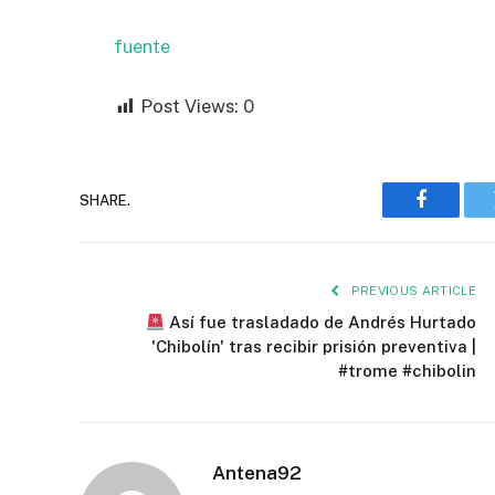
fuente
Post Views:
0
SHARE.
Faceboo
PREVIOUS ARTICLE
Así fue trasladado de Andrés Hurtado
'Chibolín' tras recibir prisión preventiva |
#trome #chibolin
Antena92