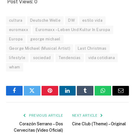
Post Views:
0
cultura
Deutsche Welle
DW
estilo vida
euromaxx
Euromaxx – Leben Und Kultur In Europa
Europa
george michael
George Michael (Musical Artist)
Last Christmas
lifestyle
sociedad
Tendencias
vida cotidiana
wham
Facebook
Twitter
Pinterest
LinkedIn
Tumblr
WhatsApp
Email
PREVIOUS ARTICLE
NEXT ARTICLE
Corazón Serrano – Dos
Cine Club (Theme) – Original
Cervecitas (Video Oficial)