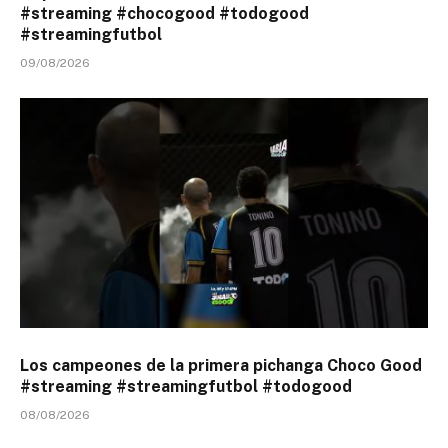
#streaming #chocogood #todogood
#streamingfutbol
09/08/2026
Los campeones de la primera pichanga Choco Good
#streaming #streamingfutbol #todogood
08/08/2026