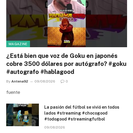
MAGAZINE
¿Está bien que voz de Goku en japonés
cobre 3500 dólares por autógrafo? #goku
#autografo #hablagood
By
Antena92
09/08/2026
0
fuente
La pasión del fútbol se vivió en todos
lados #streaming #chocogood
#todogood #streamingfutbol
09/08/2026