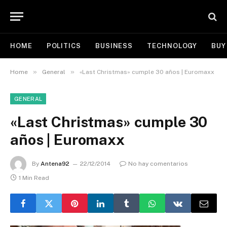
HOME
POLITICS
BUSINESS
TECHNOLOGY
BUY
»
»
Home
General
«Last Christmas» cumple 30 años | Euromaxx
GENERAL
«Last Christmas» cumple 30
años | Euromaxx
By
Antena92
22/12/2014
No hay comentarios
1 Min Read