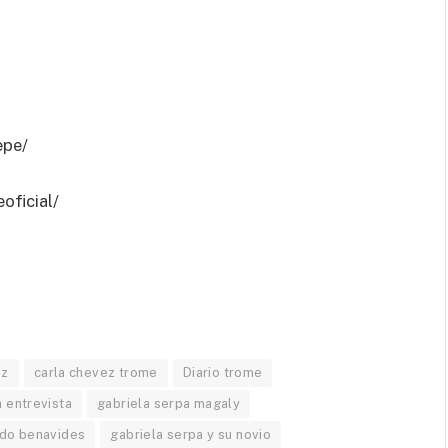
epe/
oficial/
ez
carla chevez trome
Diario trome
a entrevista
gabriela serpa magaly
edo benavides
gabriela serpa y su novio