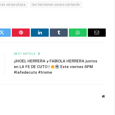
nas serpa playa
las hermanas serpa cantando
k
Twitter
Pinterest
LinkedIn
Tumblr
WhatsApp
Email
NEXT ARTICLE
¡JHOEL HERRERA y FABIOLA HERRERA juntos
en LA FE DE CUTO !
Este viernes 6PM
#lafedecuto #trome
Websit