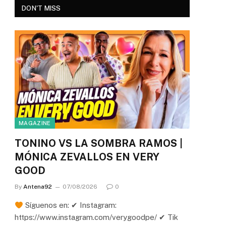
DON'T MISS
MAGAZINE
TONINO VS LA SOMBRA RAMOS |
MÓNICA ZEVALLOS EN VERY
GOOD
By
Antena92
07/08/2026
0
Síguenos en: ✔ Instagram:
https://www.instagram.com/verygoodpe/ ✔ Tik