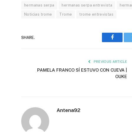
hermanas serpa
hermanas serpa entrevista
herma
Noticias trome
Trome
trome entrevistas
SHARE.
Faceboo
PREVIOUS ARTICLE
PAMELA FRANCO SÍ ESTUVO CON CUEVA |
OUKE
Antena92