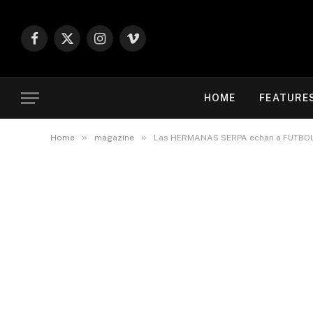
Facebook
X
Instagram
Vimeo
(Twitter)
HOME
FEATURE
»
»
Home
magazine
Las HERMANAS SERPA echan a FUTB