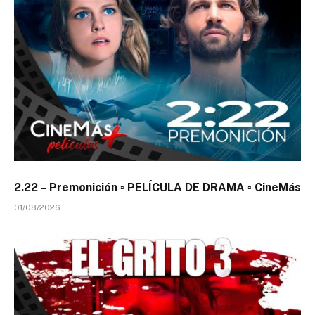
2.22 – Premonición ▫️ PELÍCULA DE DRAMA ▫️ CineMás
01/08/2026