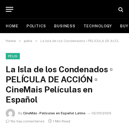
HOME
POLITICS
BUSINESS
TECHNOLOGY
BUY
»
»
Home
pelis
La Isla de los Condenados ▫️ PELÍCULA DE ACCIÓN ▫️ CineMais Películas en Español
PELIS
La Isla de los Condenados ▫️
PELÍCULA DE ACCIÓN ▫️
CineMais Películas en
Español
By
CineMás - Películas en Español Latino
02/05/2026
No hay comentarios
1 Min Read