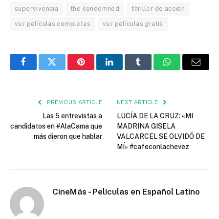
supervivencia
the condemned
thriller de acción
ver películas completas
ver películas gratis
Facebook
Twitter
Pinterest
LinkedIn
Tumblr
WhatsApp
Email
PREVIOUS ARTICLE
NEXT ARTICLE
Las 5 entrevistas a
LUCÍA DE LA CRUZ: «MI
candidatos en #AlaCama que
MADRINA GISELA
más dieron que hablar
VALCARCEL SE OLVIDÓ DE
MÍ» #cafeconlachevez
CineMás - Películas en Español Latino