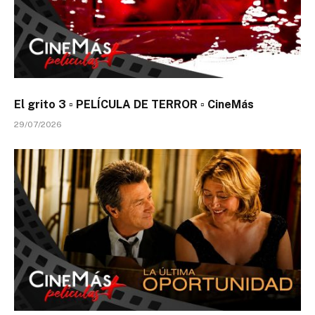
El grito 3 ▫️ PELÍCULA DE TERROR ▫️ CineMás
29/07/2026