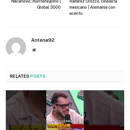
Niklanovic, montenegrino |
Ramírez Orozco, cineasta
Global 3000
mexicano | Alemania con
acento
Antena92
Website
RELATED
POSTS