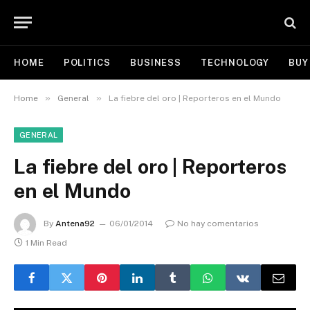
HOME
POLITICS
BUSINESS
TECHNOLOGY
BUY
»
»
Home
General
La fiebre del oro | Reporteros en el Mundo
GENERAL
La fiebre del oro | Reporteros
en el Mundo
By
Antena92
06/01/2014
No hay comentarios
1 Min Read