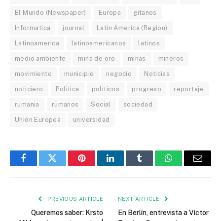
El Mundo (Newspaper)
Europa
gitanos
Informatica
journal
Latin America (Region)
Latinoamerica
latinoamericanos
latinos
medio ambiente
mina de oro
minas
mineros
movimiento
municipio
negocio
Noticias
noticiero
Politica
politicos
progreso
reportaje
rumania
rumanos
Social
sociedad
Unión Europea
universidad
Facebook
Twitter
Pinterest
LinkedIn
Tumblr
WhatsApp
Email
PREVIOUS ARTICLE
NEXT ARTICLE
Queremos saber: Krsto
En Berlín, entrevista a Víctor