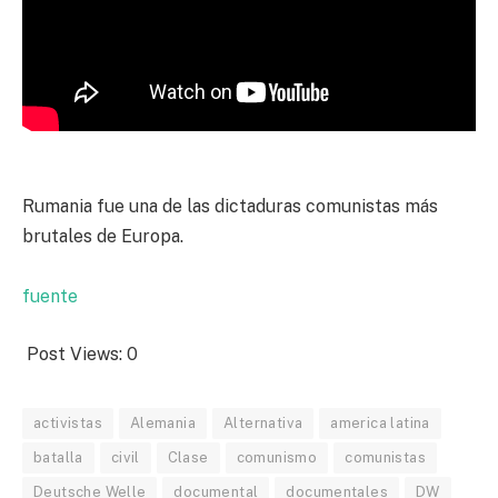
Rumania fue una de las dictaduras comunistas más
brutales de Europa.
fuente
Post Views:
0
activistas
Alemania
Alternativa
america latina
batalla
civil
Clase
comunismo
comunistas
Deutsche Welle
documental
documentales
DW